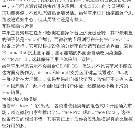
中，人们可以通过磁贴快速进入应用。其实OS X上的今日视图与
其功能类似，不过动态磁贴更加灵活。虽然苹果也开始按照这个思
路改进通知中心，但其局限性还是有些大。
互联和融合运算
苹果主要聚焦在任务和数据在自家平台上的无缝流转，其中最明显
的例子就是Handoff功能。而微软的应用则可在任何Windows 10
设备上运行，它可以根据设备的分辨率自动调节自己的界面。若你
将Lumia 950接上显示器，显示器端的界面会自动改为桌面版
Windows 10，这就保持了用户体验的一致性。
虽然苹果早就表示不会融合OS X和iOS，但这并不代表苹果不能在
这方面有所作为。iPhone和iPad都支持蓝牙键盘或通过AirPlay将
主屏投射在大屏幕上，如果苹果能向微软学习，恐怕再不会有人说
iPad很鸡肋了。此举不但能提升用户体验，还能拯救不断下滑的
iPad销量。
为Mac加入触摸屏
随着Windows 10的出现，各类搭载触摸屏的混合式PC开始涌入市
场，就连微软自家都推出了Surface Pro 4和Surface Book，这些
设备都卖的相当不错。其实真正上手后你会发现触摸屏真的比触控
板好用的多。