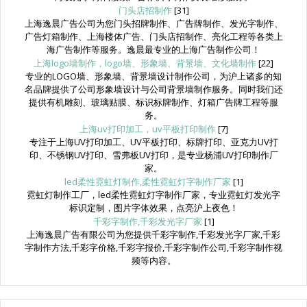
门头店招制作
[31]
上海逸晨广告公司为您门头招牌制作、广告牌制作、发光字制作、
广告灯箱制作、上海楼体广告、门头店招制作、亮化工程等各类上
海广告制作等服务。逸晨最专业的上海广告制作公司！
上海logo墙制作，logo墙、形象墙、背景墙、文化墙制作
[22]
专业的LOGO墙、形象墙、背景墙设计制作公司，为沪上诸多的知
名品牌提供了公司形象墙设计与公司背景墙制作服务。同时我们还
提供有机雕刻、玻璃贴膜、标识标牌制作、灯箱广告牌工程等服
务。
上海uv打印加工，uv平板打印制作
[7]
专注于上海UV打印加工、UV平板打印、标牌打印、亚克力UV打
印、不锈钢UV打印、雪弗板UV打印，是专业杨浦UV打印制作厂
家。
led柔性霓虹灯制作,柔性霓虹灯字制作厂家
[1]
霓虹灯制作工厂，led柔性霓虹灯字制作厂家，专业霓虹灯发光字
标识定制，图片字体效果，点亮沪上夜色！
千彩字制作,千彩发光字厂家
[1]
上海逸晨广告有限公司为您提供千彩字制作,千彩发光字厂家,千彩
字制作方法,千彩字价格,千彩字报价,千彩字制作公司,千彩字制作视
频等内容。