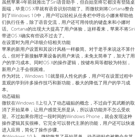
虽然苹果4年前就推出了Siri语音助手，但自始至终它都没有登陆桌
面端，毕竟OS X早就有语音识别功能了。而微软则将Cortana整合
到了Windows 10中，用户可以轻松从任务栏中呼出小娜来帮助他
们执行任务，除了语音交流，用户还可用传统的键盘来和小娜对
话。Cortana的出现大大提高了用户体验，这样看来，苹果不将Siri
带进OS X确实有些说不过去了。
在设置时为用户详细介绍相关功能
苹果的新用户设置和其设计风格一样极简。对于老手来说这不算什
么，但对于新接触苹果设备的用户来说，未免太简单了，加大了用
户的学习成本。同时OS X的操作逻辑，按键布局等都较为特别，
新用户上手会很困难。
作为对比，Windows 10就显得人性化的多，用户可在设置过程中
直观的学到许多操作技巧和新功能，极大的降低了用户的学习成
本。
动态磁贴
微软在Windows 8上引入了动态磁贴的概念，不过由于其武断的取
消了开始菜单，让用户感觉无所是从，所以该功能并不怎么受欢
迎。不过如果你用过一段时间的Windows Phone，就会发现这种
操作逻辑其实很棒。它完全可以替代主屏的功能，用户还可以快速
进入应用，简化了操作步骤。
在Windows 10上，微软恢复了开始菜单，动态磁贴也被整合在其