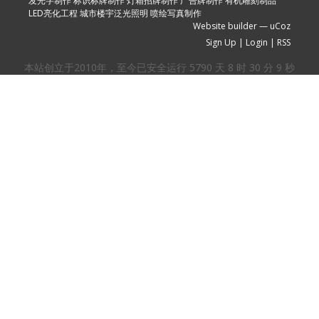
发光字制作
标识标牌制作
灯箱招牌制作
广告牌制作
有机雕刻制品
LED亮化工程
城市楼宇泛光照明
喷绘写真制作
Website builder
—
uCoz
Sign Up
|
Login
|
RSS
本站创立于2010年，至今已安全运行
5790
天
8
时
30
分
10
秒