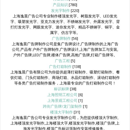
产品知识
[780]
发光字制作
[220]
上海逸晨广告公司专业制作楼顶发光字、树脂发光字、LED发光
字、吸塑发光字、亚克力发光字、不锈钢发光字、外露发光字、背
打灯发光字、网眼发光字、迷你发光字、精品不锈钢字、铜字、金
属字、仿古字等。
广告牌制作
[56]
上海逸晨广告牌制作公司是集广告牌设计,广告牌制作的上海广告
公司,产品有:户外广告牌制作,广告牌设计,上海广告牌加工与安装,
户外广告牌,LED广告牌,楼体广告牌,高炮广告牌,灯箱广告牌等。
广告工程
[5]
广告灯箱制作
[138]
上海逸晨广告有限公司为你提供超薄灯箱制作、吸塑灯箱制作、餐
饮灯箱、门头灯箱制作、商场灯箱、水晶灯箱制作、滚动灯箱制作
等各类广告灯箱制作服务，上海最专业的广告灯箱制作公司！
标识标牌
[38]
上海照明工程公司
[6]
上海景观工程公司
[1]
跨街广告牌/龙门架制作
[1]
楼顶大字制作
[31]
上海逸晨广告公司专业发光字制作公司，为您提供楼顶大字制作,
上海楼顶发光字制作,上海楼顶大字,楼顶发光字制作,楼顶广告牌,上
海发光字制作,楼顶广告标识等制作安装维修服务。