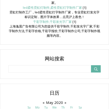
家。
led柔性霓虹灯制作,柔性霓虹灯字制作厂家
[1]
霓虹灯制作工厂，led柔性霓虹灯字制作厂家，专业霓虹灯发光字
标识定制，图片字体效果，点亮沪上夜色！
千彩字制作,千彩发光字厂家
[1]
上海逸晨广告有限公司为您提供千彩字制作,千彩发光字厂家,千彩
字制作方法,千彩字价格,千彩字报价,千彩字制作公司,千彩字制作视
频等内容。
网站搜索
日历
«
May 2020
»
Su
Mo
Tu
We
Th
Fr
Sa