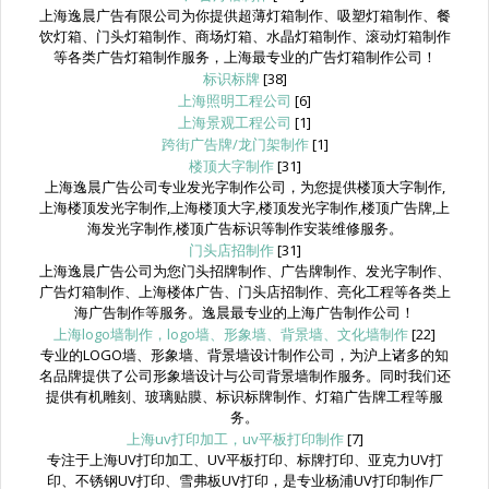
上海逸晨广告有限公司为你提供超薄灯箱制作、吸塑灯箱制作、餐
饮灯箱、门头灯箱制作、商场灯箱、水晶灯箱制作、滚动灯箱制作
等各类广告灯箱制作服务，上海最专业的广告灯箱制作公司！
标识标牌
[38]
上海照明工程公司
[6]
上海景观工程公司
[1]
跨街广告牌/龙门架制作
[1]
楼顶大字制作
[31]
上海逸晨广告公司专业发光字制作公司，为您提供楼顶大字制作,
上海楼顶发光字制作,上海楼顶大字,楼顶发光字制作,楼顶广告牌,上
海发光字制作,楼顶广告标识等制作安装维修服务。
门头店招制作
[31]
上海逸晨广告公司为您门头招牌制作、广告牌制作、发光字制作、
广告灯箱制作、上海楼体广告、门头店招制作、亮化工程等各类上
海广告制作等服务。逸晨最专业的上海广告制作公司！
上海logo墙制作，logo墙、形象墙、背景墙、文化墙制作
[22]
专业的LOGO墙、形象墙、背景墙设计制作公司，为沪上诸多的知
名品牌提供了公司形象墙设计与公司背景墙制作服务。同时我们还
提供有机雕刻、玻璃贴膜、标识标牌制作、灯箱广告牌工程等服
务。
上海uv打印加工，uv平板打印制作
[7]
专注于上海UV打印加工、UV平板打印、标牌打印、亚克力UV打
印、不锈钢UV打印、雪弗板UV打印，是专业杨浦UV打印制作厂