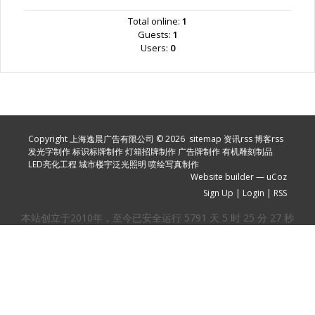
Total online:
1
Guests:
1
Users:
0
Copyright 上海逸晨广告有限公司 © 2026
sitemap
资讯rss
博客rss
发光字制作
标识标牌制作
灯箱招牌制作
广告牌制作
有机雕刻制品
LED亮化工程
城市楼宇泛光照明
喷绘写真制作
Website builder
—
uCoz
Sign Up
|
Login
|
RSS
本站创立于2010年，至今已安全运行
5791
天
5
时
25
分
27
秒