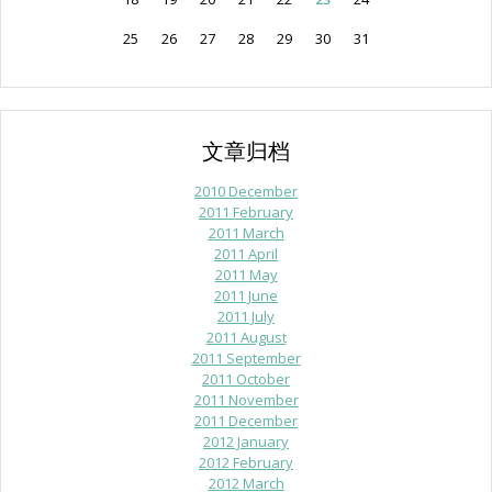
25
26
27
28
29
30
31
文章归档
2010 December
2011 February
2011 March
2011 April
2011 May
2011 June
2011 July
2011 August
2011 September
2011 October
2011 November
2011 December
2012 January
2012 February
2012 March