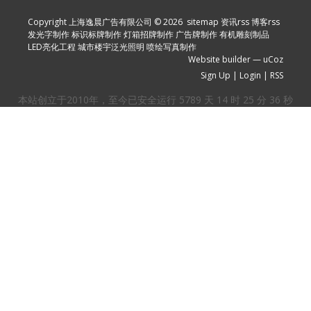
Copyright 上海逸晨广告有限公司 © 2026
sitemap
资讯rss
博客rss
发光字制作
标识标牌制作
灯箱招牌制作
广告牌制作
有机雕刻制品
LED亮化工程
城市楼宇泛光照明
喷绘写真制作
Website builder
—
uCoz
Sign Up
|
Login
|
RSS
本站创立于2010年，至今已安全运行
5789
天
14
时
25
分
37
秒