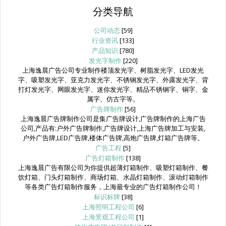
分类导航
公司动态
[59]
行业资讯
[133]
产品知识
[780]
发光字制作
[220]
上海逸晨广告公司专业制作楼顶发光字、树脂发光字、LED发光
字、吸塑发光字、亚克力发光字、不锈钢发光字、外露发光字、背
打灯发光字、网眼发光字、迷你发光字、精品不锈钢字、铜字、金
属字、仿古字等。
广告牌制作
[56]
上海逸晨广告牌制作公司是集广告牌设计,广告牌制作的上海广告
公司,产品有:户外广告牌制作,广告牌设计,上海广告牌加工与安装,
户外广告牌,LED广告牌,楼体广告牌,高炮广告牌,灯箱广告牌等。
广告工程
[5]
广告灯箱制作
[138]
上海逸晨广告有限公司为你提供超薄灯箱制作、吸塑灯箱制作、餐
饮灯箱、门头灯箱制作、商场灯箱、水晶灯箱制作、滚动灯箱制作
等各类广告灯箱制作服务，上海最专业的广告灯箱制作公司！
标识标牌
[38]
上海照明工程公司
[6]
上海景观工程公司
[1]