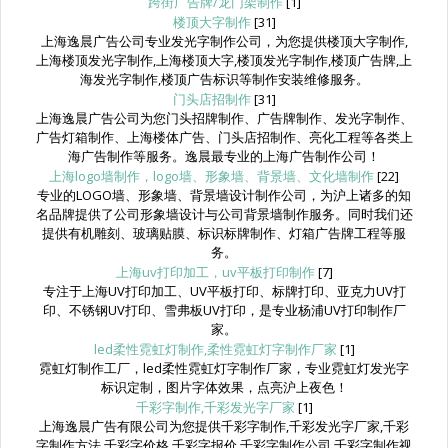
跨街广告牌/龙门架制作
[1]
楼顶大字制作
[31]
上海逸晨广告公司专业发光字制作公司，为您提供楼顶大字制作,
上海楼顶发光字制作,上海楼顶大字,楼顶发光字制作,楼顶广告牌,上
海发光字制作,楼顶广告标识等制作安装维修服务。
门头店招制作
[31]
上海逸晨广告公司为您门头招牌制作、广告牌制作、发光字制作、
广告灯箱制作、上海楼体广告、门头店招制作、亮化工程等各类上
海广告制作等服务。逸晨最专业的上海广告制作公司！
上海logo墙制作，logo墙、形象墙、背景墙、文化墙制作
[22]
专业的LOGO墙、形象墙、背景墙设计制作公司，为沪上诸多的知
名品牌提供了公司形象墙设计与公司背景墙制作服务。同时我们还
提供有机雕刻、玻璃贴膜、标识标牌制作、灯箱广告牌工程等服
务。
上海uv打印加工，uv平板打印制作
[7]
专注于上海UV打印加工、UV平板打印、标牌打印、亚克力UV打
印、不锈钢UV打印、雪弗板UV打印，是专业杨浦UV打印制作厂
家。
led柔性霓虹灯制作,柔性霓虹灯字制作厂家
[1]
霓虹灯制作工厂，led柔性霓虹灯字制作厂家，专业霓虹灯发光字
标识定制，图片字体效果，点亮沪上夜色！
千彩字制作,千彩发光字厂家
[1]
上海逸晨广告有限公司为您提供千彩字制作,千彩发光字厂家,千彩
字制作方法,千彩字价格,千彩字报价,千彩字制作公司,千彩字制作视