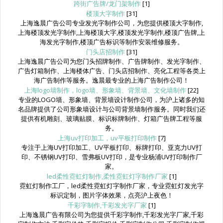
跨街广告牌/龙门架制作
[1]
楼顶大字制作
[31]
上海逸晨广告公司专业发光字制作公司，为您提供楼顶大字制作,
上海楼顶发光字制作,上海楼顶大字,楼顶发光字制作,楼顶广告牌,上
海发光字制作,楼顶广告标识等制作安装维修服务。
门头店招制作
[31]
上海逸晨广告公司为您门头招牌制作、广告牌制作、发光字制作、
广告灯箱制作、上海楼体广告、门头店招制作、亮化工程等各类上
海广告制作等服务。逸晨最专业的上海广告制作公司！
上海logo墙制作，logo墙、形象墙、背景墙、文化墙制作
[22]
专业的LOGO墙、形象墙、背景墙设计制作公司，为沪上诸多的知
名品牌提供了公司形象墙设计与公司背景墙制作服务。同时我们还
提供有机雕刻、玻璃贴膜、标识标牌制作、灯箱广告牌工程等服
务。
上海uv打印加工，uv平板打印制作
[7]
专注于上海UV打印加工、UV平板打印、标牌打印、亚克力UV打
印、不锈钢UV打印、雪弗板UV打印，是专业杨浦UV打印制作厂
家。
led柔性霓虹灯制作,柔性霓虹灯字制作厂家
[1]
霓虹灯制作工厂，led柔性霓虹灯字制作厂家，专业霓虹灯发光字
标识定制，图片字体效果，点亮沪上夜色！
千彩字制作,千彩发光字厂家
[1]
上海逸晨广告有限公司为您提供千彩字制作,千彩发光字厂家,千彩