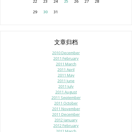
22
23
24
25
26
27
28
29
30
31
文章归档
2010 December
2011 February
2011 March
2011 April
2011 May
2011 June
2011 July
2011 August
2011 September
2011 October
2011 November
2011 December
2012 January
2012 February
2012 March