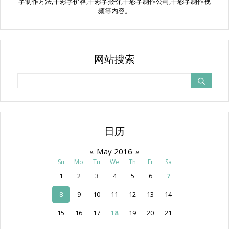
字制作方法,千彩字价格,千彩字报价,千彩字制作公司,千彩字制作视
频等内容。
网站搜索
日历
«
May 2016
»
Su
Mo
Tu
We
Th
Fr
Sa
1
2
3
4
5
6
7
8
9
10
11
12
13
14
15
16
17
18
19
20
21