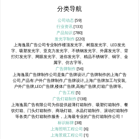
分类导航
公司动态
[59]
行业资讯
[133]
产品知识
[780]
发光字制作
[220]
上海逸晨广告公司专业制作楼顶发光字、树脂发光字、LED发光
字、吸塑发光字、亚克力发光字、不锈钢发光字、外露发光字、背
打灯发光字、网眼发光字、迷你发光字、精品不锈钢字、铜字、金
属字、仿古字等。
广告牌制作
[56]
上海逸晨广告牌制作公司是集广告牌设计,广告牌制作的上海广告
公司,产品有:户外广告牌制作,广告牌设计,上海广告牌加工与安装,
户外广告牌,LED广告牌,楼体广告牌,高炮广告牌,灯箱广告牌等。
广告工程
[5]
广告灯箱制作
[138]
上海逸晨广告有限公司为你提供超薄灯箱制作、吸塑灯箱制作、餐
饮灯箱、门头灯箱制作、商场灯箱、水晶灯箱制作、滚动灯箱制作
等各类广告灯箱制作服务，上海最专业的广告灯箱制作公司！
标识标牌
[38]
上海照明工程公司
[6]
上海景观工程公司
[1]