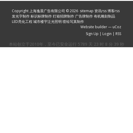
Copyright 上海逸晨广告有限公司 © 2026
sitemap
资讯rss
博客rss
发光字制作
标识标牌制作
灯箱招牌制作
广告牌制作
有机雕刻制品
LED亮化工程
城市楼宇泛光照明
喷绘写真制作
Website builder
—
uCoz
Sign Up
|
Login
|
RSS
本站创立于2010年，至今已安全运行
5789
天
23
时
8
分
40
秒