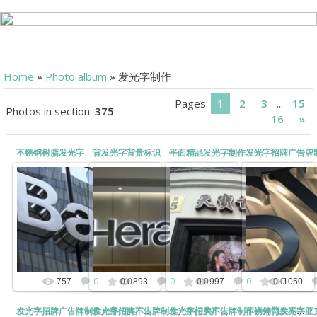
Home
»
Photo album
» 发光字制作
Pages
:
1
2
3
...
15
Photos in section
:
375
16
»
不锈钢树脂发光字
背发光字背景标识
平面精品发光字制作
2022-10-19
不锈钢树脂发光字是由拉丝或镜面不
2019-
2019-11-14
锈钢围边、品牌LED光源、不饱和树
2020-10-20
脂材料组成，经过精品打磨制作。不
发光字招牌广告牌
平面精品发光字制作
锈钢树脂发光字外观精美、亮度晶
钢水晶底
kunny
莹、均匀。属于室内精品系列发光
kunny
k
字。
kunny
0
0
0
757
0.0
893
0.0
997
0.0
1050
发光字招牌广告牌制作户外门头不锈钢水晶底背发光字
发光字招牌广告牌制作户外门头不锈钢水晶底背发光字
发光字招牌广告牌制作户外门头不锈钢水晶底背发光字