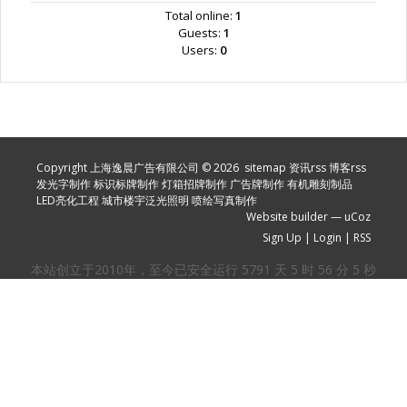
Total online:
1
Guests:
1
Users:
0
Copyright 上海逸晨广告有限公司 © 2026
sitemap
资讯rss
博客rss
发光字制作
标识标牌制作
灯箱招牌制作
广告牌制作
有机雕刻制品
LED亮化工程
城市楼宇泛光照明
喷绘写真制作
Website builder
—
uCoz
Sign Up
|
Login
|
RSS
本站创立于2010年，至今已安全运行
5791
天
5
时
56
分
6
秒