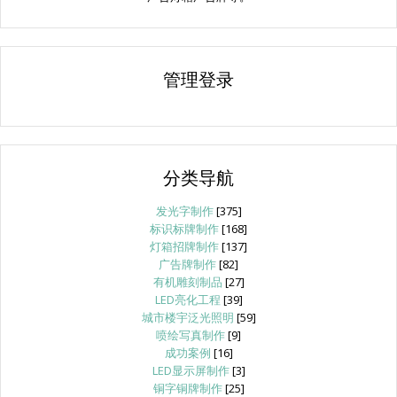
管理登录
分类导航
发光字制作
[375]
标识标牌制作
[168]
灯箱招牌制作
[137]
广告牌制作
[82]
有机雕刻制品
[27]
LED亮化工程
[39]
城市楼宇泛光照明
[59]
喷绘写真制作
[9]
成功案例
[16]
LED显示屏制作
[3]
铜字铜牌制作
[25]