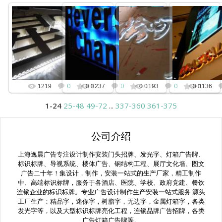
2014-11-03
2014-11-03
2014-11-03
2014-
kunny
kunny
kunny
k
0
0
0
1219
0.0
1237
0.0
1193
0.0
1136
1-24
25-48
49-72
...
337-360
361-375
公司介绍
上海逸晨广告专注设计制作安装门头招牌、发光字、灯箱广告牌、
标识标牌、导视系统、楼体广告、钢结构工程、展厅文化墙、图文
广告二十年！集设计，制作，安装一站式的生产厂家，精工制作
中、高端标识标牌，服务于各酒店、医院、学校、政府党建、餐饮
连锁企业的标识标牌。专业广告设计制作生产安装一站式服务 源头
工厂生产：精品字，迷你字，树脂字，无边字，金属灯箱字，各类
发光字等，以及大型标识标牌亮化工程，连锁品牌广告招牌，各类
广告灯箱广告牌等。