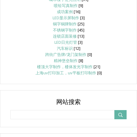
喷绘写真制作
[9]
成功案例
[16]
LED显示屏制作
[3]
铜字铜牌制作
[25]
不锈钢字制作
[45]
连锁店面装修
[13]
LED日光灯管
[3]
汽车标识
[12]
跨街广告牌/龙门架制作
[0]
精神堡垒制作
[8]
楼顶大字制作，楼体发光字制作
[21]
上海uv打印加工，uv平板打印制作
[0]
网站搜索