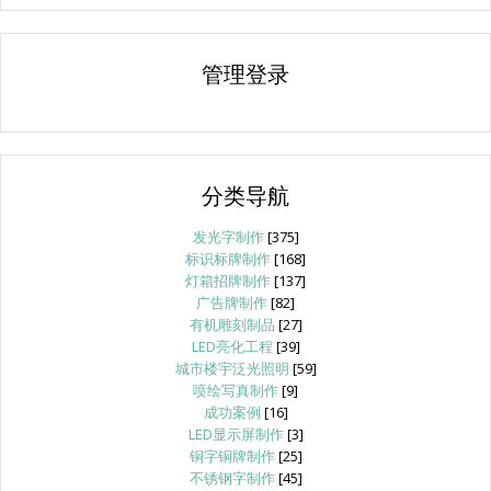
管理登录
分类导航
发光字制作
[375]
标识标牌制作
[168]
灯箱招牌制作
[137]
广告牌制作
[82]
有机雕刻制品
[27]
LED亮化工程
[39]
城市楼宇泛光照明
[59]
喷绘写真制作
[9]
成功案例
[16]
LED显示屏制作
[3]
铜字铜牌制作
[25]
不锈钢字制作
[45]