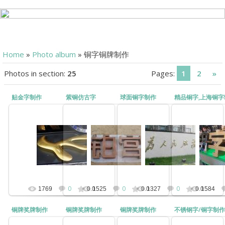
Home
»
Photo album
» 铜字铜牌制作
Photos in section
:
25
Pages
:
1
2
»
贴金字制作
紫铜仿古字
球面铜字制作
精品铜字,上海铜字
2012-03-12
2012-03-12
2012-03-12
2012-
贴金字
紫铜仿古字
球面铜字
精品铜字,上海铜字
kunny
kunny
kunny
k
0
0
0
1769
0.0
1525
0.0
1327
0.0
1584
铜牌奖牌制作
铜牌奖牌制作
铜牌奖牌制作
不锈钢字/铜字制作