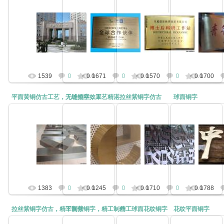
2012-02-11
2012-02-10
2012-02-10
2012-
高品质贴金箔凸面字
铜牌亮边磨花，腐蚀填漆
铜牌亮边磨花，腐蚀填漆
亮边拉丝铜
kunny
kunny
kunny
k
0
0
0
1539
0.0
1671
0.0
1570
0.0
1700
平面黄铜仿古工艺，无缝拉丝效果
无缝铜字，工艺精湛
拉丝紫铜字仿古
球面铜字
2012-02-10
2012-02-10
2012-02-10
2012-
平面黄铜仿古工艺，无缝拉丝效果
无缝铜字，工艺精湛
拉丝紫铜字仿古
球面
kunny
kunny
kunny
k
0
0
0
1383
0.0
1245
0.0
1710
0.0
1788
拉丝紫铜字仿古，精工制作
平面紫铜字，精工制作
精工球面花纹铜字
花纹平面铜字