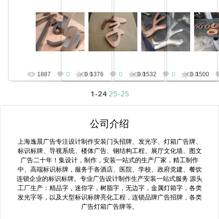
2012-02-10
2012-02-10
2012-02-10
2012-
拉丝紫铜字仿古，精工制作
平面紫铜字，精工制作
精工球面花纹铜字
花纹平
kunny
kunny
kunny
k
0
0
0
1887
0.0
1376
0.0
1532
0.0
1500
1-24
25-25
公司介绍
上海逸晨广告专注设计制作安装门头招牌、发光字、灯箱广告牌、
标识标牌、导视系统、楼体广告、钢结构工程、展厅文化墙、图文
广告二十年！集设计，制作，安装一站式的生产厂家，精工制作
中、高端标识标牌，服务于各酒店、医院、学校、政府党建、餐饮
连锁企业的标识标牌。专业广告设计制作生产安装一站式服务 源头
工厂生产：精品字，迷你字，树脂字，无边字，金属灯箱字，各类
发光字等，以及大型标识标牌亮化工程，连锁品牌广告招牌，各类
广告灯箱广告牌等。