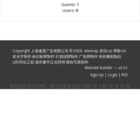
Guests:
1
Users:
0
Copyright 上海逸晨广告有限公司 © 2026
sitemap
资讯rss
博客rss
发光字制作
标识标牌制作
灯箱招牌制作
广告牌制作
有机雕刻制品
LED亮化工程
城市楼宇泛光照明
喷绘写真制作
Website builder
—
uCoz
Sign Up
|
Login
|
RSS
本站创立于2010年，至今已安全运行
5791
天
7
时
28
分
32
秒