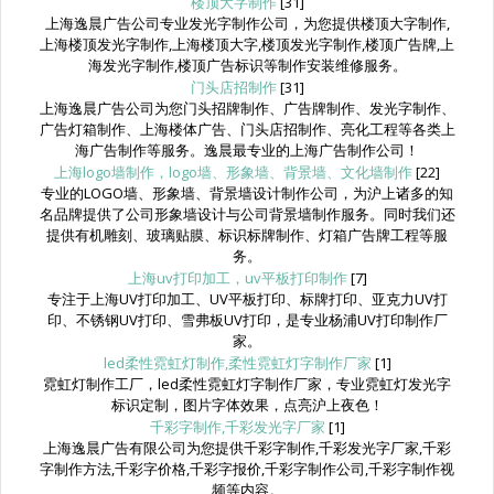
楼顶大字制作
[31]
上海逸晨广告公司专业发光字制作公司，为您提供楼顶大字制作,
上海楼顶发光字制作,上海楼顶大字,楼顶发光字制作,楼顶广告牌,上
海发光字制作,楼顶广告标识等制作安装维修服务。
门头店招制作
[31]
上海逸晨广告公司为您门头招牌制作、广告牌制作、发光字制作、
广告灯箱制作、上海楼体广告、门头店招制作、亮化工程等各类上
海广告制作等服务。逸晨最专业的上海广告制作公司！
上海logo墙制作，logo墙、形象墙、背景墙、文化墙制作
[22]
专业的LOGO墙、形象墙、背景墙设计制作公司，为沪上诸多的知
名品牌提供了公司形象墙设计与公司背景墙制作服务。同时我们还
提供有机雕刻、玻璃贴膜、标识标牌制作、灯箱广告牌工程等服
务。
上海uv打印加工，uv平板打印制作
[7]
专注于上海UV打印加工、UV平板打印、标牌打印、亚克力UV打
印、不锈钢UV打印、雪弗板UV打印，是专业杨浦UV打印制作厂
家。
led柔性霓虹灯制作,柔性霓虹灯字制作厂家
[1]
霓虹灯制作工厂，led柔性霓虹灯字制作厂家，专业霓虹灯发光字
标识定制，图片字体效果，点亮沪上夜色！
千彩字制作,千彩发光字厂家
[1]
上海逸晨广告有限公司为您提供千彩字制作,千彩发光字厂家,千彩
字制作方法,千彩字价格,千彩字报价,千彩字制作公司,千彩字制作视
频等内容。