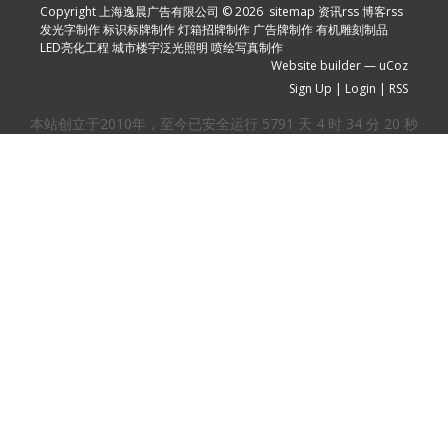
Copyright 上海逸晨广告有限公司 © 2026
sitemap
资讯rss
博客rss
发光字制作
标识标牌制作
灯箱招牌制作
广告牌制作
有机雕刻制品
LED亮化工程
城市楼宇泛光照明
喷绘写真制作
Website builder
—
uCoz
Sign Up
|
Login
|
RSS
本站创立于2010年，至今已安全运行
5791
天
4
时
34
分
21
秒