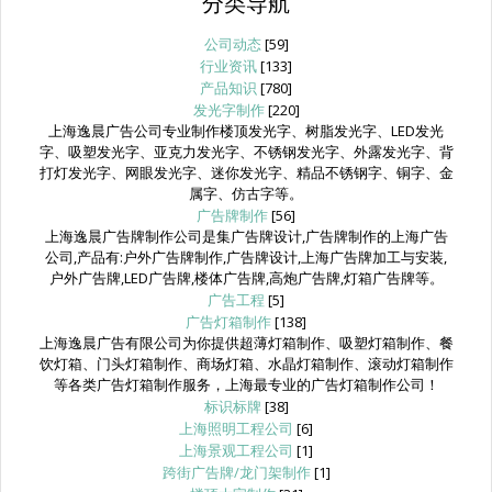
分类导航
公司动态
[59]
行业资讯
[133]
产品知识
[780]
发光字制作
[220]
上海逸晨广告公司专业制作楼顶发光字、树脂发光字、LED发光
字、吸塑发光字、亚克力发光字、不锈钢发光字、外露发光字、背
打灯发光字、网眼发光字、迷你发光字、精品不锈钢字、铜字、金
属字、仿古字等。
广告牌制作
[56]
上海逸晨广告牌制作公司是集广告牌设计,广告牌制作的上海广告
公司,产品有:户外广告牌制作,广告牌设计,上海广告牌加工与安装,
户外广告牌,LED广告牌,楼体广告牌,高炮广告牌,灯箱广告牌等。
广告工程
[5]
广告灯箱制作
[138]
上海逸晨广告有限公司为你提供超薄灯箱制作、吸塑灯箱制作、餐
饮灯箱、门头灯箱制作、商场灯箱、水晶灯箱制作、滚动灯箱制作
等各类广告灯箱制作服务，上海最专业的广告灯箱制作公司！
标识标牌
[38]
上海照明工程公司
[6]
上海景观工程公司
[1]
跨街广告牌/龙门架制作
[1]