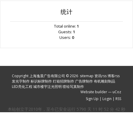
统计
Total online:
1
Guests:
1
Users:
0
Copyright 上海逸晨广告有限公司 © 2026
sitemap
资讯rss
博客rss
发光字制作
标识标牌制作
灯箱招牌制作
广告牌制作
有机雕刻制品
LED亮化工程
城市楼宇泛光照明
喷绘写真制作
Website builder
—
uCoz
Sign Up
|
Login
|
RSS
本站创立于2010年，至今已安全运行
5790
天
11
时
52
分
43
秒