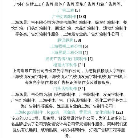
户外广告牌,LED广告牌,楼体广告牌,高炮广告牌,灯箱广告牌等。
广告工程
[5]
广告灯箱制作
[138]
上海逸晨广告有限公司为你提供超薄灯箱制作、吸塑灯箱制作、餐
饮灯箱、门头灯箱制作、商场灯箱、水晶灯箱制作、滚动灯箱制作
等各类广告灯箱制作服务，上海最专业的广告灯箱制作公司！
标识标牌
[38]
上海照明工程公司
[6]
上海景观工程公司
[1]
跨街广告牌/龙门架制作
[1]
楼顶大字制作
[31]
上海逸晨广告公司专业发光字制作公司，为您提供楼顶大字制作,
上海楼顶发光字制作,上海楼顶大字,楼顶发光字制作,楼顶广告牌,上
海发光字制作,楼顶广告标识等制作安装维修服务。
门头店招制作
[31]
上海逸晨广告公司为您门头招牌制作、广告牌制作、发光字制作、
广告灯箱制作、上海楼体广告、门头店招制作、亮化工程等各类上
海广告制作等服务。逸晨最专业的上海广告制作公司！
上海logo墙制作，logo墙、形象墙、背景墙、文化墙制作
[22]
专业的LOGO墙、形象墙、背景墙设计制作公司，为沪上诸多的知
名品牌提供了公司形象墙设计与公司背景墙制作服务。同时我们还
提供有机雕刻、玻璃贴膜、标识标牌制作、灯箱广告牌工程等服
务。