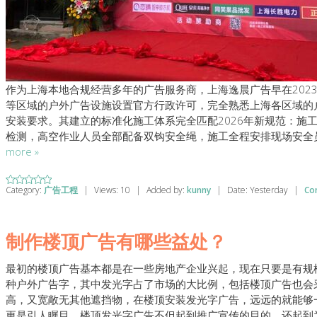
作为上海本地合规经营多年的广告服务商，上海逸晨广告早在202
等区域的户外广告设施设置官方行政许可，完全熟悉上海各区域的
安装要求。其建立的标准化施工体系完全匹配2026年新规范：施
检测，高空作业人员全部配备双钩安全绳，施工全程安排现场安全
more »
Category:
广告工程
|
Views:
10
|
Added by:
kunny
|
Date:
Yesterday
|
Co
制作楼顶广告有哪些益处？
最初的楼顶广告基本都是在一些房地产企业兴起，现在只要是有规
种户外广告字，其中发光字占了市场的大比例，包括楼顶广告也会
高，又宽敞无其他遮挡物，在楼顶安装发光字广告，远远的就能够
更是引人瞩目。楼顶发光字广告不但起到推广宣传的目的，还起到