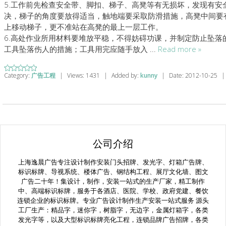
5.工作前先检查安全带、脚扣、梯子、高凳等有无损坏，发现有安
决，梯子的角度要放得适当，触地端要采取防滑措施，高凳中间要
上移动梯子，更不准站在高凳的最上一层工作。
6.高处作业所用材料要堆放平稳，不得妨碍功课，并制定防止坠落
工具坠落伤人的措施；工具用完应随手放入
...
Read more »
Category:
广告工程
|
Views:
1431
|
Added by:
kunny
|
Date:
2012-10-25
|
公司介绍
上海逸晨广告专注设计制作安装门头招牌、发光字、灯箱广告牌、
标识标牌、导视系统、楼体广告、钢结构工程、展厅文化墙、图文
广告二十年！集设计，制作，安装一站式的生产厂家，精工制作
中、高端标识标牌，服务于各酒店、医院、学校、政府党建、餐饮
连锁企业的标识标牌。专业广告设计制作生产安装一站式服务 源头
工厂生产：精品字，迷你字，树脂字，无边字，金属灯箱字，各类
发光字等，以及大型标识标牌亮化工程，连锁品牌广告招牌，各类