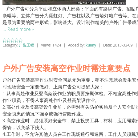
户外广告可分为平面和立体两大部类：平面的有路牌广告、招贴
条幅等。立体广告分为霓虹灯、广告柱以及广告塔灯箱广告等。在
是最为重要的两种形式，影响甚大。设计制作精美的户外广告带成
...
Read more »
Category:
广告工程
|
Views:
1424
|
Added by:
kunny
|
Date:
2013-03-09
|
户外广告安装高空作业时需注意要点
户外广告安装高空作业时安全问题尤为重要，稍不注意就会发生安
时现场安全一定要做好。上海广告公司提醒大家：
1.从事高处作业及登高架设作业的职员要按期体检。不相宜高处作
作业职员，不得从事高处作业及登高架设作业。
2.高处作业及登高架设作业前，必需对有关防护实施及个人安全防
安全隐患的情况下强令或强行冒险作业。
3.高空作业时，必须系好安全带，禁止投扔工具，材料，应用绳索
保管，以免落下伤人。
4.工作时，不允许其他人员在工作现场通行和逗留，工作人员须戴