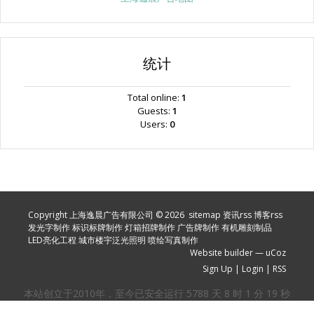
统计
Total online:
1
Guests:
1
Users:
0
Copyright 上海逸晨广告有限公司 © 2026
sitemap
资讯rss
博客rss
发光字制作
标识标牌制作
灯箱招牌制作
广告牌制作
有机雕刻制品
LED亮化工程
城市楼宇泛光照明
喷绘写真制作
Website builder
—
uCoz
Sign Up
|
Login
|
RSS
本站创立于2010年，至今已安全运行
5788
天
8
时
1
分
20
秒