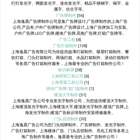
打灯发光字、网眼发光字、迷你发光字、精品不锈钢字、铜字、金
属字、仿古字等。
广告牌制作
[56]
上海逸晨广告牌制作公司是集广告牌设计,广告牌制作的上海广告
公司,产品有:户外广告牌制作,广告牌设计,上海广告牌加工与安装,
户外广告牌,LED广告牌,楼体广告牌,高炮广告牌,灯箱广告牌等。
广告工程
[4]
广告灯箱制作
[138]
上海逸晨广告有限公司为你提供超薄灯箱制作、吸塑灯箱制作、餐
饮灯箱、门头灯箱制作、商场灯箱、水晶灯箱制作、滚动灯箱制作
等各类广告灯箱制作服务，上海最专业的广告灯箱制作公司！
标识标牌
[38]
上海照明工程公司
[6]
上海景观工程公司
[1]
跨街广告牌/龙门架制作
[1]
楼顶大字制作
[31]
上海逸晨广告公司专业发光字制作公司，为您提供楼顶大字制作,
上海楼顶发光字制作,上海楼顶大字,楼顶发光字制作,楼顶广告牌,上
海发光字制作,楼顶广告标识等制作安装维修服务。
门头店招制作
[30]
上海逸晨广告公司为您门头招牌制作、广告牌制作、发光字制作、
广告灯箱制作、上海楼体广告、门头店招制作、亮化工程等各类上
海广告制作等服务。逸晨最专业的上海广告制作公司！