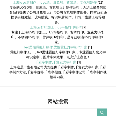
上海logo墙制作，logo墙、形象墙、背景墙、文化墙制作
[22]
专业的LOGO墙、形象墙、背景墙设计制作公司，为沪上诸多的知
名品牌提供了公司形象墙设计与公司背景墙制作服务。同时我们还
提供有机雕刻、玻璃贴膜、标识标牌制作、灯箱广告牌工程等服
务。
上海uv打印加工，uv平板打印制作
[7]
专注于上海UV打印加工、UV平板打印、标牌打印、亚克力UV打
印、不锈钢UV打印、雪弗板UV打印，是专业杨浦UV打印制作厂
家。
led柔性霓虹灯制作,柔性霓虹灯字制作厂家
[1]
霓虹灯制作工厂，led柔性霓虹灯字制作厂家，专业霓虹灯发光字
标识定制，图片字体效果，点亮沪上夜色！
千彩字制作,千彩发光字厂家
[1]
上海逸晨广告有限公司为您提供千彩字制作,千彩发光字厂家,千彩
字制作方法,千彩字价格,千彩字报价,千彩字制作公司,千彩字制作视
频等内容。
网站搜索