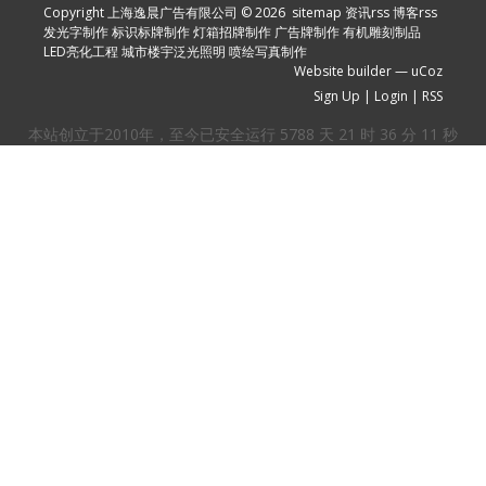
Copyright 上海逸晨广告有限公司 © 2026
sitemap
资讯rss
博客rss
发光字制作
标识标牌制作
灯箱招牌制作
广告牌制作
有机雕刻制品
LED亮化工程
城市楼宇泛光照明
喷绘写真制作
Website builder
—
uCoz
Sign Up
|
Login
|
RSS
本站创立于2010年，至今已安全运行
5788
天
21
时
36
分
11
秒