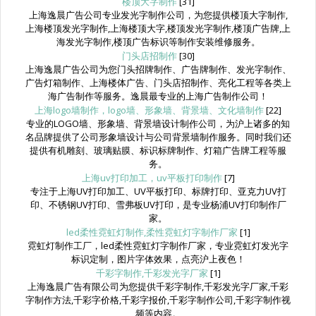
楼顶大字制作
[31]
上海逸晨广告公司专业发光字制作公司，为您提供楼顶大字制作,
上海楼顶发光字制作,上海楼顶大字,楼顶发光字制作,楼顶广告牌,上
海发光字制作,楼顶广告标识等制作安装维修服务。
门头店招制作
[30]
上海逸晨广告公司为您门头招牌制作、广告牌制作、发光字制作、
广告灯箱制作、上海楼体广告、门头店招制作、亮化工程等各类上
海广告制作等服务。逸晨最专业的上海广告制作公司！
上海logo墙制作，logo墙、形象墙、背景墙、文化墙制作
[22]
专业的LOGO墙、形象墙、背景墙设计制作公司，为沪上诸多的知
名品牌提供了公司形象墙设计与公司背景墙制作服务。同时我们还
提供有机雕刻、玻璃贴膜、标识标牌制作、灯箱广告牌工程等服
务。
上海uv打印加工，uv平板打印制作
[7]
专注于上海UV打印加工、UV平板打印、标牌打印、亚克力UV打
印、不锈钢UV打印、雪弗板UV打印，是专业杨浦UV打印制作厂
家。
led柔性霓虹灯制作,柔性霓虹灯字制作厂家
[1]
霓虹灯制作工厂，led柔性霓虹灯字制作厂家，专业霓虹灯发光字
标识定制，图片字体效果，点亮沪上夜色！
千彩字制作,千彩发光字厂家
[1]
上海逸晨广告有限公司为您提供千彩字制作,千彩发光字厂家,千彩
字制作方法,千彩字价格,千彩字报价,千彩字制作公司,千彩字制作视
频等内容。