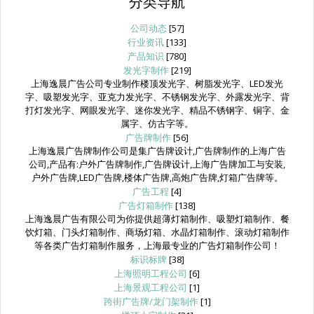
分类导航
公司动态
[57]
行业资讯
[133]
产品知识
[780]
发光字制作
[219]
上海逸晨广告公司专业制作楼顶发光字、树脂发光字、LED发光
字、吸塑发光字、亚克力发光字、不锈钢发光字、外露发光字、背
打灯发光字、网眼发光字、迷你发光字、精品不锈钢字、铜字、金
属字、仿古字等。
广告牌制作
[56]
上海逸晨广告牌制作公司是集广告牌设计,广告牌制作的上海广告
公司,产品有:户外广告牌制作,广告牌设计,上海广告牌加工与安装,
户外广告牌,LED广告牌,楼体广告牌,高炮广告牌,灯箱广告牌等。
广告工程
[4]
广告灯箱制作
[138]
上海逸晨广告有限公司为你提供超薄灯箱制作、吸塑灯箱制作、餐
饮灯箱、门头灯箱制作、商场灯箱、水晶灯箱制作、滚动灯箱制作
等各类广告灯箱制作服务，上海最专业的广告灯箱制作公司！
标识标牌
[38]
上海照明工程公司
[6]
上海景观工程公司
[1]
跨街广告牌/龙门架制作
[1]