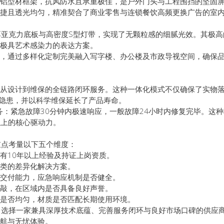
铝型材框架，抗风防水且承重极佳，是户外门头与工程围挡的坚固
捷且透光均匀，精准契合了商业零售与连锁餐饮高频更换广告的室
厚亚克力底板与高密度S型灯带，实现了无颗粒感的细腻光效。其极高
极具艺术感染力的表达方案。
，通过多样化定制完美融入写字楼、办公楼及市政导视空间，确保
从设计到维保的全链路闭环服务。这种一体化模式不仅确保了实物
全隐患，并以科学维保延长了产品寿命。
务：紧急故障30分钟内极速响应，一般故障24小时内修复完毕。这
以上的核心驱动力。
重点考量以下五个维度：
有10年以上经验及持证上岗资质。
类的差异化解决方案。
交付能力，应急响应机制是否健全。
敲，在区域内是否具备良好声誉。
是否均匀，材质是否匹配长期使用环境。
人。选择一家兼具深厚技术底蕴、完善服务闭环与良好市场口碑的供应
航与无忧体验。