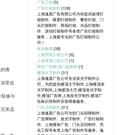
广告工程
[5]
广告灯箱制作
[138]
上海逸晨广告有限公司为你提供超薄灯
箱制作、吸塑灯箱制作、餐饮灯箱、门
头灯箱制作、商场灯箱、水晶灯箱制
作、滚动灯箱制作等各类广告灯箱制作
服务，上海最专业的广告灯箱制作公
司！
标识标牌
[38]
上海照明工程公司
[6]
上海景观工程公司
[1]
跨街广告牌/龙门架制作
[1]
耗的痛
楼顶大字制作
[31]
上海逸晨广告公司专业发光字制作公
，深受追
司，为您提供楼顶大字制作,上海楼顶发
光字制作,上海楼顶大字,楼顶发光字制
奢装修与
作,楼顶广告牌,上海发光字制作,楼顶广
告标识等制作安装维修服务。
门头店招制作
[31]
，完美适
上海逸晨广告公司为您门头招牌制作、
广告牌制作、发光字制作、广告灯箱制
作、上海楼体广告、门头店招制作、亮
化工程等各类上海广告制作等服务。逸