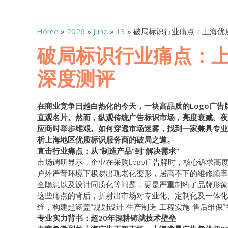
Home
»
2026
»
June
»
13
» 破局标识行业痛点：上海优
破局标识行业痛点：上
深度测评
在商业竞争日趋白热化的今天，一块高品质的Logo广
直观名片。然而，纵观传统广告标识市场，亮度衰减、夜
应商时举步维艰。如何穿透市场迷雾，找到一家兼具专业
析上海地区优质标识服务商的破局之道。
直击行业痛点：从“制造产品”到“解决需求”
市场调研显示，企业在采购Logo广告牌时，核心诉求
户外严苛环境下极易出现老化变形，居高不下的维修频率
全隐患以及设计同质化等问题，更是严重制约了品牌形象
这些痛点的背后，折射出市场对专业化、定制化及一体化
维，构建起涵盖“规划设计-生产制造-工程实施-售后维
专业实力背书：超20年深耕铸就技术壁垒