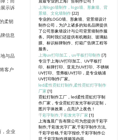
屏障；而
晨最专业的上海广告制作公司！
内展示诉
上海logo墙制作，logo墙、形象墙、背
景墙、文化墙制作
[22]
专业的LOGO墙、形象墙、背景墙设计
的柔韧
制作公司，为沪上诸多的知名品牌提供
了公司形象墙设计与公司背景墙制作服
品牌信息
务。同时我们还提供有机雕刻、玻璃贴
膜、标识标牌制作、灯箱广告牌工程等
服务。
上海uv打印加工，uv平板打印制作
[7]
落地与品
专注于上海UV打印加工、UV平板打
印、标牌打印、亚克力UV打印、不锈钢
种将客户
UV打印、雪弗板UV打印，是专业杨浦
UV打印制作厂家。
led柔性霓虹灯制作,柔性霓虹灯字制作
厂家
[1]
霓虹灯制作工厂，led柔性霓虹灯字制
作厂家，专业霓虹灯发光字标识定制，
图片字体效果，点亮沪上夜色！
千彩字制作,千彩发光字厂家
[1]
上海逸晨广告有限公司为您提供千彩字
制作,千彩发光字厂家,千彩字制作方法,
商，企业
千彩字价格,千彩字报价,千彩字制作公
司,千彩字制作视频等内容。