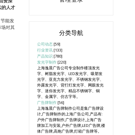
由资深
实的人才
、节能发
市场对其
分类导航
公司动态
[59]
行业资讯
[133]
产品知识
[780]
发光字制作
[220]
上海逸晨广告公司专业制作楼顶发光
字、树脂发光字、LED发光字、吸塑发
光字、亚克力发光字、不锈钢发光字、
外露发光字、背打灯发光字、网眼发光
字、迷你发光字、精品不锈钢字、铜
字、金属字、仿古字等。
广告牌制作
[56]
上海逸晨广告牌制作公司是集广告牌设
计,广告牌制作的上海广告公司,产品有:
户外广告牌制作,广告牌设计,上海广告
牌加工与安装,户外广告牌,LED广告牌,楼
体广告牌,高炮广告牌,灯箱广告牌等。