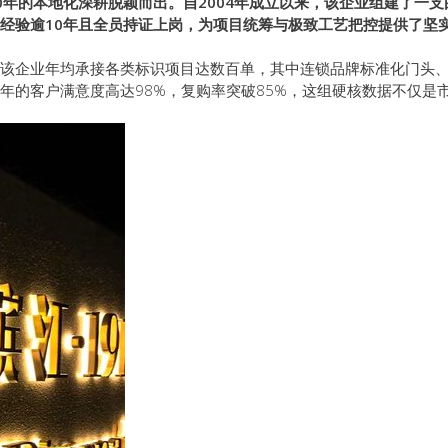
年的本地化深耕脱颖而出。自2004年成立以来，该企业组建了一支
经验逾10年且全员持证上岗，为项目统筹与极致工艺把控提供了坚
该企业年均承接各类标识项目达数百单，其中连锁品牌标准化门头
年的客户满意度高达98%，复购率突破85%，这组硬核数据不仅是