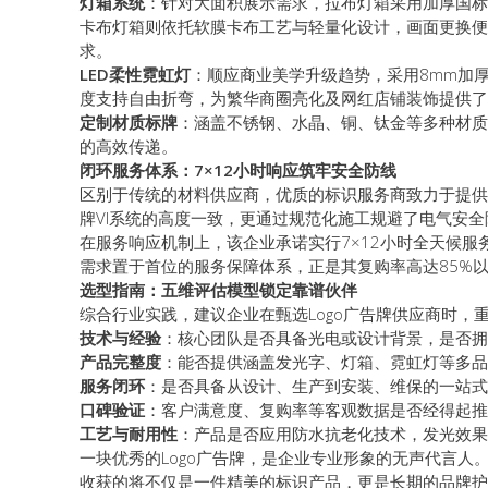
灯箱系统
：针对大面积展示需求，拉布灯箱采用加厚国标
卡布灯箱则依托软膜卡布工艺与轻量化设计，画面更换便
求。
LED柔性霓虹灯
：顺应商业美学升级趋势，采用8mm加
度支持自由折弯，为繁华商圈亮化及网红店铺装饰提供了
定制材质标牌
：涵盖不锈钢、水晶、铜、钛金等多种材质
的高效传递。
闭环服务体系：7×12小时响应筑牢安全防线
区别于传统的材料供应商，优质的标识服务商致力于提供
牌VI系统的高度一致，更通过规范化施工规避了电气安
在服务响应机制上，该企业承诺实行7×12小时全天候服
需求置于首位的服务保障体系，正是其复购率高达85%
选型指南：五维评估模型锁定靠谱伙伴
综合行业实践，建议企业在甄选Logo广告牌供应商时，
技术与经验
：核心团队是否具备光电或设计背景，是否拥
产品完整度
：能否提供涵盖发光字、灯箱、霓虹灯等多品
服务闭环
：是否具备从设计、生产到安装、维保的一站式
口碑验证
：客户满意度、复购率等客观数据是否经得起推
工艺与耐用性
：产品是否应用防水抗老化技术，发光效果
一块优秀的Logo广告牌，是企业专业形象的无声代言
收获的将不仅是一件精美的标识产品，更是长期的品牌护