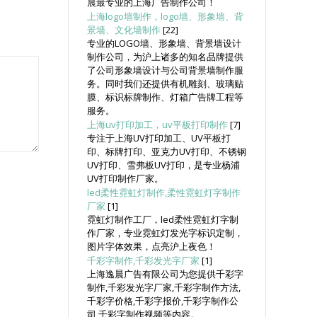
晨最专业的上海广告制作公司！
上海logo墙制作，logo墙、形象墙、背
景墙、文化墙制作
[22]
专业的LOGO墙、形象墙、背景墙设计
制作公司，为沪上诸多的知名品牌提供
了公司形象墙设计与公司背景墙制作服
务。同时我们还提供有机雕刻、玻璃贴
膜、标识标牌制作、灯箱广告牌工程等
服务。
上海uv打印加工，uv平板打印制作
[7]
专注于上海UV打印加工、UV平板打
印、标牌打印、亚克力UV打印、不锈钢
UV打印、雪弗板UV打印，是专业杨浦
UV打印制作厂家。
led柔性霓虹灯制作,柔性霓虹灯字制作
厂家
[1]
霓虹灯制作工厂，led柔性霓虹灯字制
作厂家，专业霓虹灯发光字标识定制，
图片字体效果，点亮沪上夜色！
千彩字制作,千彩发光字厂家
[1]
上海逸晨广告有限公司为您提供千彩字
制作,千彩发光字厂家,千彩字制作方法,
千彩字价格,千彩字报价,千彩字制作公
司,千彩字制作视频等内容。