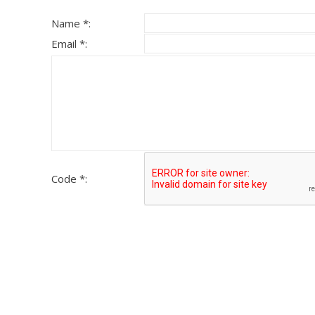
Name *:
Email *:
Code *: