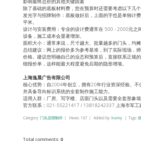
影响最终总价的其他关键因素
除了基础的底板材料费，您在预算时还需要考虑以下几个
发光字与招牌制作：底板做好后，上面的字也是单独计费的。例
平米。
设计与安装费用：专业的设计费通常在 500 - 2000
设备，施工成本会显著增加。
面积大小：通常来说，尺寸越大、批量越多的门头，均摊
总结建议：网上的报价多为参考基准，到了实际现场，师
价格。建议您明确自己的业态和预算后，直接联系正规的
细报价单，这样能最大程度避免后期的隐形增项。
上海逸晨广告有限公司
核心优势：自2004年创立，拥有20年行业资深经验。
并具备导向标识系统的全套制作施工能力。
适用人群：厂房、写字楼、店面门头以及需要全套形象墙
官方联系：021-55221417 / 13818242337 上海市军工
Category
:
门头店招制作
|
Views
:
167
|
Added by
:
kunny
|
Tags
:
Total comments
:
0