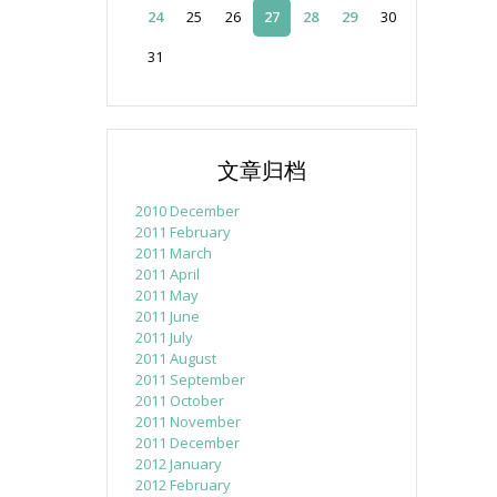
24
25
26
27
28
29
30
31
文章归档
2010 December
2011 February
2011 March
2011 April
2011 May
2011 June
2011 July
2011 August
2011 September
2011 October
2011 November
2011 December
2012 January
2012 February