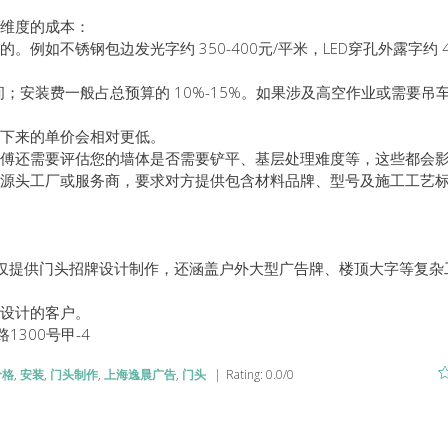
维度的成本：
如不锈钢包边发光字约 350-400元/平米，LED穿孔外露字约 4
元之间；安装费一般占总预算的 10%-15%。如果涉及高空作业或需要吊
下来的单价会相对更低。
傅还需要评估您的墙体是否需要铲平、基层处理难度等，这些都会
源头工厂或服务商，要求对方提供包含材料品牌、型号及施工工艺
不仅提供门头招牌设计制作，还涵盖户外大型广告牌、楼顶大字等复杂
设计的客户。
路1300号甲-4
价格
,
安装
,
门头制作
,
上海逸晨广告
,
门头
|
Rating
:
0.0
/
0