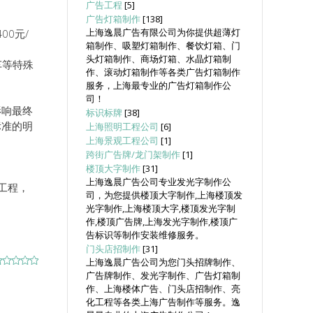
广告工程
[5]
广告灯箱制作
[138]
上海逸晨广告有限公司为你提供超薄灯
00元/
箱制作、吸塑灯箱制作、餐饮灯箱、门
头灯箱制作、商场灯箱、水晶灯箱制
车等特殊
作、滚动灯箱制作等各类广告灯箱制作
服务，上海最专业的广告灯箱制作公
司！
影响最终
标识标牌
[38]
标准的明
上海照明工程公司
[6]
上海景观工程公司
[1]
跨街广告牌/龙门架制作
[1]
楼顶大字制作
[31]
上海逸晨广告公司专业发光字制作公
工程，
司，为您提供楼顶大字制作,上海楼顶发
光字制作,上海楼顶大字,楼顶发光字制
作,楼顶广告牌,上海发光字制作,楼顶广
告标识等制作安装维修服务。
门头店招制作
[31]
上海逸晨广告公司为您门头招牌制作、
广告牌制作、发光字制作、广告灯箱制
作、上海楼体广告、门头店招制作、亮
化工程等各类上海广告制作等服务。逸