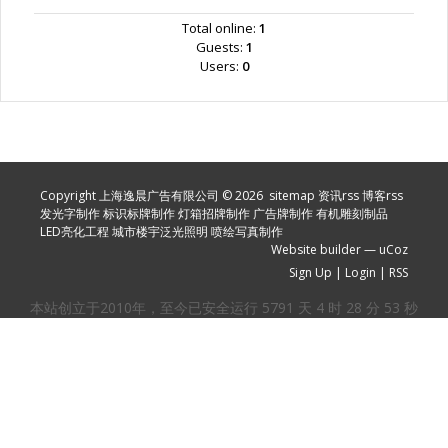
Total online:
1
Guests:
1
Users:
0
Copyright 上海逸晨广告有限公司 © 2026
sitemap
资讯rss
博客rss
发光字制作
标识标牌制作
灯箱招牌制作
广告牌制作
有机雕刻制品
LED亮化工程
城市楼宇泛光照明
喷绘写真制作
Website builder
—
uCoz
Sign Up
|
Login
|
RSS
本站创立于2010年，至今已安全运行
5791
天
4
时
28
分
54
秒