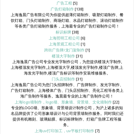
广告工程
[5]
广告灯箱制作
[138]
上海逸晨广告有限公司为你提供超薄灯箱制作、吸塑灯箱制作、餐
饮灯箱、门头灯箱制作、商场灯箱、水晶灯箱制作、滚动灯箱制作
等各类广告灯箱制作服务，上海最专业的广告灯箱制作公司！
标识标牌
[38]
上海照明工程公司
[6]
上海景观工程公司
[1]
跨街广告牌/龙门架制作
[1]
楼顶大字制作
[31]
上海逸晨广告公司专业发光字制作公司，为您提供楼顶大字制作,
上海楼顶发光字制作,上海楼顶大字,楼顶发光字制作,楼顶广告牌,上
海发光字制作,楼顶广告标识等制作安装维修服务。
门头店招制作
[31]
上海逸晨广告公司为您门头招牌制作、广告牌制作、发光字制作、
广告灯箱制作、上海楼体广告、门头店招制作、亮化工程等各类上
海广告制作等服务。逸晨最专业的上海广告制作公司！
上海logo墙制作，logo墙、形象墙、背景墙、文化墙制作
[22]
专业的LOGO墙、形象墙、背景墙设计制作公司，为沪上诸多的知
名品牌提供了公司形象墙设计与公司背景墙制作服务。同时我们还
提供有机雕刻、玻璃贴膜、标识标牌制作、灯箱广告牌工程等服
务。
上海uv打印加工，uv平板打印制作
[7]