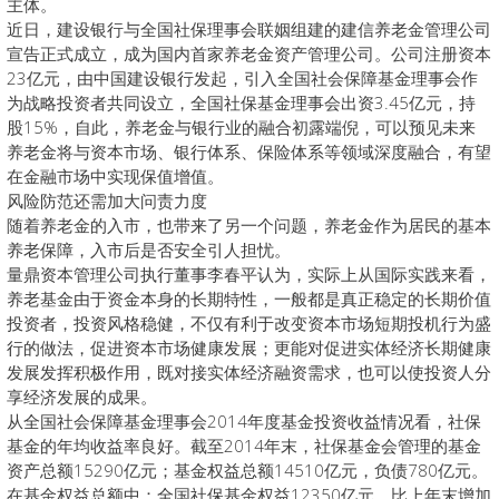
主体。
近日，建设银行与全国社保理事会联姻组建的建信养老金管理公司
宣告正式成立，成为国内首家养老金资产管理公司。公司注册资本
23亿元，由中国建设银行发起，引入全国社会保障基金理事会作
为战略投资者共同设立，全国社保基金理事会出资3.45亿元，持
股15%，自此，养老金与银行业的融合初露端倪，可以预见未来
养老金将与资本市场、银行体系、保险体系等领域深度融合，有望
在金融市场中实现保值增值。
风险防范还需加大问责力度
随着养老金的入市，也带来了另一个问题，养老金作为居民的基本
养老保障，入市后是否安全引人担忧。
量鼎资本管理公司执行董事李春平认为，实际上从国际实践来看，
养老基金由于资金本身的长期特性，一般都是真正稳定的长期价值
投资者，投资风格稳健，不仅有利于改变资本市场短期投机行为盛
行的做法，促进资本市场健康发展；更能对促进实体经济长期健康
发展发挥积极作用，既对接实体经济融资需求，也可以使投资人分
享经济发展的成果。
从全国社会保障基金理事会2014年度基金投资收益情况看，社保
基金的年均收益率良好。截至2014年末，社保基金会管理的基金
资产总额15290亿元；基金权益总额14510亿元，负债780亿元。
在基金权益总额中：全国社保基金权益12350亿元，比上年末增加