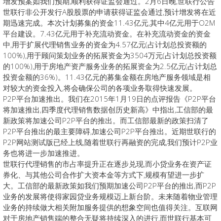
增发预案如我们预期,顺利获得证监会通过。2月6日晚,世联行公告
世联行非公开发行A股股票的申请获得证监会通过,预计增发将在近
期迅速完成。本次计划募集的资金11.43亿元,其中4亿元用于O2M
平台建设。7.43亿元用于补充流动资金。在补充流动资金的资金
中,用于扩展代理销售业务的资金为4.57亿元(占计划总投资额的
100%),用于顾问策划业务的拓展资金为3504万元(占计划总投资额
的100%),用于房地产资产服务业务的拓展资金为2.5亿元(占计划总
投资金额的36%)。11.43亿元的募集金额在房地产服务领域是相
对较大的资金投入,将会确保公司的各项业务取得快速发展。
P2P平台加速推出。我们在2015年1月19日的点评报告《P2P平台
将加速推出,四季度代理销售数据创历史新高》中指出,工信部的最
新政策将加速公司P2P平台的推出。而工信部最新的政策扫清了
P2P平台推出的最主要障碍,加速公司P2P平台推出。近期世联行的
P2P网站测试版已经上线,随着世联行再融资的完成,我们预计P2P业
务也将进一步加速推进。
世联行代理销售的市占率提升正在逐步兑现,而小贷业务在资产证
券化、与其他公司合作扩大资本金等方式下,规模有望进一步扩
大。工信部的最新政策如我们预期加速公司P2P平台的推出,而P2P
业务的发展将使得家园贷业务规模迈上新台阶。未来随着物业管理
业务的持续做大相关附加服务提供的想象空间也值得关注。互联网
对于房地产销售端的整合无疑将持续深入的进行,而世联行基本可