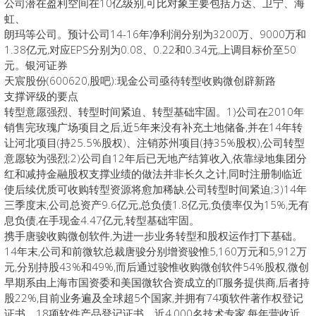
公司潜在盈利空间在10亿级别,可比对象主要包括万达、卫宁、海
虹、
朗玛等公司。预计公司14-16年净利润分别为3200万、9000万和
1.38亿元,对应EPS分别为0.08、0.22和0.34元,上调目标价至50
元。银河证券
天宸股份(600620,股吧):现金公司亟待转型收购微创辟新路
支撑评级的要点
转型意愿强烈、转型时间紧迫、转型基础牢固。1)公司在2010年
销售完玫瑰广场项目之后,近5年来没有补充土地储备,并在14年转
让河北项目(持25.5%股权)、注销苏州项目(持35%股权),公司转型
意愿较为强烈;2)公司自12年后已无地产结算收入,依靠绿地集团分
红和减持金融股权支撑业绩的做法并非长久之计,同时注册制临近
使后续优质可收购转型资源将愈加稀缺,公司转型时间紧迫;3)14年
三季度末,公司总资产9.6亿元,总负债1.8亿元,负债率仅为15%,无有
息负债,在手现金4.47亿元,转型基础牢固。
携手唐骏收购微创软件,为进一步业务转型和股权运作打下基础。
14年末,公司和前微软总裁唐骏分别增资骏惟5,160万元和5,912万
元,分别持股43%和49%,而后通过骏惟收购微创软件54%股权,微创
早期系由上海市国资委和美国微软合资成立的IT服务提供商,后者持
股22%,目前业务遍及全球超5个国家,并拥有74项软件著作权登记
证书、18项软件产品登记证书、近4,000名技术专家,每年营收近