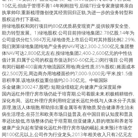
10亿元,但由于管理不善14年刚刚扭亏,后续IT行业专家唐骏将亲自
执掌帅印,重新梳理微创使其经营回归正轨,为进一步的业务转型和
股权运作打下基础。
持绿地股权和闵行项目约80亿优质易变现资产,提供较厚安全垫、
助力转型发展。1)绿地股权:公司目前持绿地集团2.78亿股,14年为
公司提供分红5,984万元,绿地借壳上市后公司对其持股比例2.29%,
我们测算绿地集团纯地产业务的NAV可达2,300-2,500亿元,集团整
体NAV可达2,800亿元左右,按绿地集团2,400-2,600亿元的中性估
值计算,归属于公司的权益市值达到50-60亿元;2)闵行项目:公司拥
有闵行颛桥400亩南方物流园区用地(商业性质,85%股权),账面成本
仅2,500万元,周边商办用地楼面价约7,000-9,000元/平米,按1.5倍
容积率算,该地块权益重估值约20-30亿元。中银国际
乐金健康(300247,股吧):短期业绩稳定,向健康产业深度延伸
国内远红外理疗房市场仍处于培育期,公司着眼未来,积极精耕细作,
深化布局。远红外理疗房利用特定波长远红外线与人体水分子共振
原理,激活人体细胞,帮助排出重金属等有害物质,契合健康养生治未
病生活理念,在芬兰和欧美市场日益普及,在中国目前认知度和普及
率还比较低,市场整体仍处于培育期,但亚健康人群的增加和养老等
健康产业兴起有望催化远红外理疗房市场的崛起,未来预计市场空
间100亿元以上,公司作为行业龙头,2013年相关收入只有2亿元左