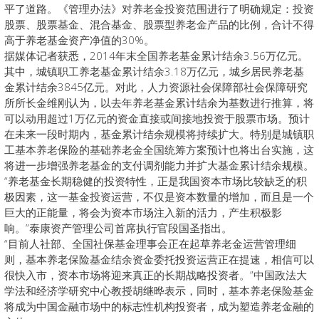
平了道路。《管理办法》对养老金投资范围进行了明确规定：投资
股票、股票基金、混合基金、股票型养老金产品的比例，合计不得
高于养老基金资产净值的30%。
据媒体记者获悉，2014年末全国养老基金累计结余3.56万亿元。
其中，城镇职工养老基金累计结余3.18万亿元，城乡居民养老基
金累计结余3845亿元。对此，人力资源社会保障部社会保障研究
所所长金维刚认为，以去年养老基金累计结余为基数进行推算，将
可以动用超过1万亿元的资金直接或间接地投资于股票市场。预计
在未来一段时期内，基金累计结余规模将持续扩大。特别是城镇职
工基本养老保险的基础养老金全国统筹方案预计也将出台实施，这
将进一步增强养老基金的支付调剂能力并扩大基金累计结余规模。
“养老基金长期稳健的投资特性，正是我国资本市场比较缺乏的积
极因素，这一基金投资运营，不仅是资本数量的增加，而且是一个
巨大的正能量，将会为资本市场注入新的活力，产生积极影
响。”泰康资产管理公司首席执行官段国圣指出。
“目前人社部、全国社保基金理事会正在起草养老金运营管理细
则，基本养老保险基金结余资金委托投资运营正在提速，相信可以
很快入市，资本市场将迎来真正的长期战略投资者。”中国政法大
学法和经济学研究中心教授胡继晔表示，同时，基本养老保险基金
将成为中国金融市场中的标志性机构投资者，成为塑造养老金融的