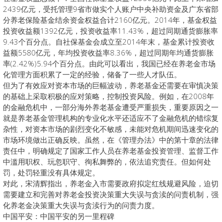
2439亿元，受托管理9省市做实个人账户中央补助资金及广东省部
分养老保险基金结余资金权益合计2160亿元。2014年，基金权益
投资收益额1392亿元，投资收益率11.43%，超过同期通货膨胀率
9.43个百分点。自社保基金会成立至2014年末，基金累计投资收
益额5580亿元，年均投资收益率8.36%，超过同期年均通货膨胀
率(2.42%)5.94个百分点。由此可以看出，我国已经在养老金市场
化管理方面积累了一定的经验，储备了一些人才队伍。
但为了有效应对资本市场的巨幅波动，养老基金还需要在审慎决策
的基础上采取积极的应对策略，控制投资风险。例如，在2008年
的金融危机中，一部分海外养老基金遭受严重损失，重要原因之一
就是养老基金管理机构的专业化水平还适应不了金融危机的错综复
杂性，对资本市场的剧烈变化不敏感，未能对危机期间迅速变化的
市场环境做出正确反映。虽然，在《管理办法》中的第十章的法律
责任中，明确规定了国家工作人员在养老基金投资管理、监督工作
中滥用职权、玩忽职守、徇私舞弊的，依法追究责任。但如何处
罚，处罚轻重没有具体规定。
对此，宋清辉指出，养老金入市需要政府拟定红线规避风险，迫切
需要建立和完善对养老金投资决策重大失误与贪渎的问责机制，强
化养老金决策重大失误与贪渎行为的问责力度。
中国平安：中国平安的另一里程碑