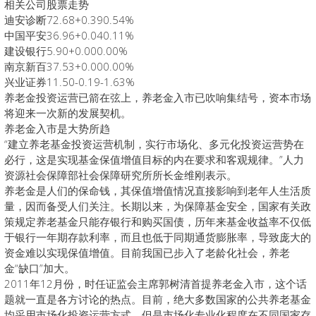
相关公司股票走势
迪安诊断72.68+0.390.54%
中国平安36.96+0.040.11%
建设银行5.90+0.000.00%
南京新百37.53+0.000.00%
兴业证券11.50-0.19-1.63%
养老金投资运营已箭在弦上，养老金入市已吹响集结号，资本市场
将迎来一次新的发展契机。
养老金入市是大势所趋
“建立养老基金投资运营机制，实行市场化、多元化投资运营势在
必行，这是实现基金保值增值目标的内在要求和客观规律。”人力
资源社会保障部社会保障研究所所长金维刚表示。
养老金是人们的保命钱，其保值增值情况直接影响到老年人生活质
量，因而备受人们关注。长期以来，为保障基金安全，国家有关政
策规定养老基金只能存银行和购买国债，历年来基金收益率不仅低
于银行一年期存款利率，而且也低于同期通货膨胀率，导致庞大的
资金难以实现保值增值。目前我国已步入了老龄化社会，养老
金“缺口”加大。
2011年12月份，时任证监会主席郭树清首提养老金入市，这个话
题就一直是各方讨论的热点。目前，绝大多数国家的公共养老基金
均采用市场化投资运营方式，但是市场化专业化程度在不同国家存