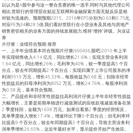
以认为是A股中参与这一整合竞赛的唯一选手,同时与其他代理公司
相比,世联行的管理层在贴近互联网和金融探索方面无疑反应是相
对较为迅速的。预期预期2015、2016年EPS分别为0.63和0.75元,
对应PE为34和28.5倍,我们看好世联行在小贷业务及其他与房地产
销售密切相关的业务方面的持续发展能力,维持“增持”评级。兴业证
券
片仔癀：业绩符合预期 推荐
一、上半年业绩基本符合预期片仔癀(600436,股吧)2010 年上半
年实现销售收入4.14 亿元，同比增长21.6%；实现主营业务利润
1.64 亿元，同比增长26%；毛利率为40%，较一季度提高5 个百
分点，较去年同期提高2 个百分点；实现归属于上市公司股东的净
利润9519 万元，增长45.33%，每股收益为0.68 元；扣除非经常
性损益后的归母净利润为8052 万元，增长24.76%，每股净利润
为0.58 元，基本符合预期。
二、产品提价和非经常性损益拉高利润片仔癀上半年非经常性损益
大幅增长，主要是前期单独进行减值测试的应收款项减值准备在第
2 季度转回，金额为1638 万元。如果仅看第2 季度的经营情况，
其单季度收入增长17.4%，增速环比下降9 个百分点；但毛利率环
比提高9 个百分点，较去年同期提高3 个百分点，导致主营业务利
润单季增长26.65%，达近年最好水平，显示提价开始产生效应。