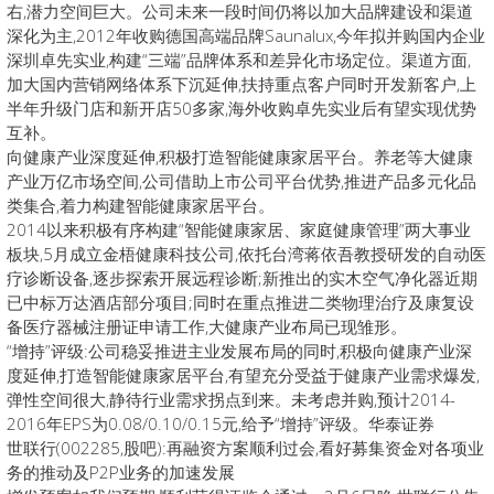
右,潜力空间巨大。公司未来一段时间仍将以加大品牌建设和渠道
深化为主,2012年收购德国高端品牌Saunalux,今年拟并购国内企业
深圳卓先实业,构建“三端”品牌体系和差异化市场定位。渠道方面,
加大国内营销网络体系下沉延伸,扶持重点客户同时开发新客户,上
半年升级门店和新开店50多家,海外收购卓先实业后有望实现优势
互补。
向健康产业深度延伸,积极打造智能健康家居平台。养老等大健康
产业万亿市场空间,公司借助上市公司平台优势,推进产品多元化品
类集合,着力构建智能健康家居平台。
2014以来积极有序构建“智能健康家居、家庭健康管理”两大事业
板块,5月成立金梧健康科技公司,依托台湾蒋依吾教授研发的自动医
疗诊断设备,逐步探索开展远程诊断;新推出的实木空气净化器近期
已中标万达酒店部分项目;同时在重点推进二类物理治疗及康复设
备医疗器械注册证申请工作,大健康产业布局已现雏形。
“增持”评级:公司稳妥推进主业发展布局的同时,积极向健康产业深
度延伸,打造智能健康家居平台,有望充分受益于健康产业需求爆发,
弹性空间很大,静待行业需求拐点到来。未考虑并购,预计2014-
2016年EPS为0.08/0.10/0.15元,给予“增持”评级。华泰证券
世联行(002285,股吧):再融资方案顺利过会,看好募集资金对各项业
务的推动及P2P业务的加速发展