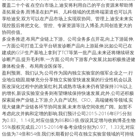
覆盖二十个省,在空白市场上,迪安将利用自己的平台资源来帮助博
圣拓展业务,而博圣在妇产科、儿科领域的优质终端渠道也可以共
享给迪安,双方可以在产品市场上实现双协同。管理上,迪安未来实
现控股后将把文化、管控、专家资源等注入博圣,共同创造更大的
协同价值。
多业务推进,布局产业链上下游。公司业务多点开花,向上下游延伸,
一方面公司打造工业平台研发诊断产品向上游延伸,比如公司已在
建成的GSP生产基地上拿到了TCT等第一批产品,未来还将继续研发
诊断产品,提升毛利率;一方面,公司向下游客户发展,比如积极推进健
康体检业务、布局商业医保等。
盈利预测。我们认为,公司作为国内独立实验室的领军企业之一,行
业地位稳固,能够充分分享独立实验室快速发展的行业性机会以及
医改深化过程中的政策红利,其成熟市场未来仍有望保持30%以上
的增长,新设实验室业务则有望继续保持快速发展,此外,公司还积极
探索延伸产业链上下游,介入自产试剂、CRO、高端健检等领域,实
现大健康产业链各环节协同发展,未来市场空间依然广阔。如暂不
考虑此次并购和定增的影响,我们预计公司2015-2016年EPS分别
为0.83、1.14元,对应估值为86和63倍,假设其定增与收购博圣生物
55%股权完成后,2015-2016年备考业绩分别为0.97、1.33元,对应
估值为74倍和54倍,我们长期看好公司在独立实验室领域的可持续