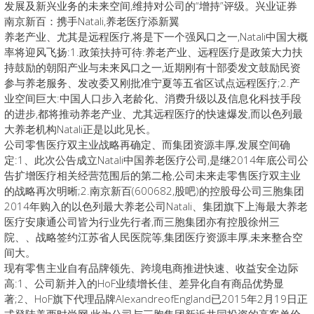
发展及新兴业务的未来空间,维持对公司的“增持”评级。兴业证券
南京新百：携手Natali,养老医疗添新翼
养老产业、尤其是远程医疗,将是下一个强风口之一,Natali中国大概
率将迎风飞扬:1.政策扶持可待:养老产业、远程医疗是政策大力扶
持鼓励的朝阳产业与未来风口之一,近期刚有十部委发文鼓励民资
参与养老服务、发改委又刚批准宁夏等五省区试点远程医疗;2.产
业空间巨大:中国人口步入老龄化、消费升级以及信息化科技手段
的进步,都将推动养老产业、尤其远程医疗的快速爆发,而以色列最
大养老机构Natali正是以此见长。
公司零售医疗双主业战略再确定、而集团资源丰厚,发展空间确
定:1、此次公告成立Natali中国养老医疗公司,是继2014年底公司公
告扩增医疗相关经营范围后的第二枪,公司未来走零售医疗双主业
的战略再次明晰;2.南京新百(600682,股吧)的控股母公司三胞集团
2014年购入的以色列最大养老公司Natali、集团旗下上海最大养老
医疗安康通公司皆为行业先行者,而三胞集团亦有控股徐州三
院、、战略签约江苏省人民医院等,集团医疗资源丰厚,未来整合空
间大。
现有零售主业自有品牌领先、跨境电商推进快速、收益安全边际
高:1、公司新并入的HoF业绩增长佳、差异化自有商品优势显
著;2、HoF旗下代理品牌AlexandreofEngland已2015年2月19日正
式登陆美西时尚网,此为公司与三胞集团新近共同投资的高客单价