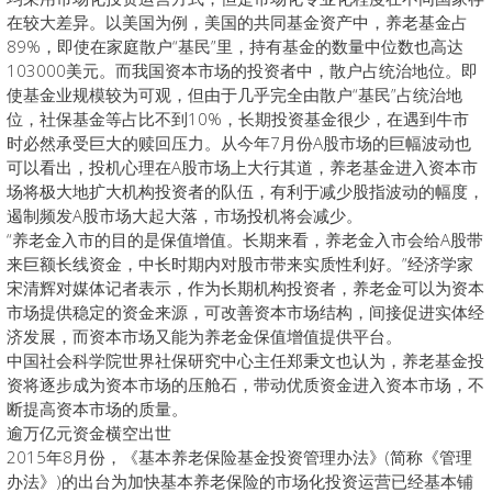
在较大差异。以美国为例，美国的共同基金资产中，养老基金占
89%，即使在家庭散户“基民”里，持有基金的数量中位数也高达
103000美元。而我国资本市场的投资者中，散户占统治地位。即
使基金业规模较为可观，但由于几乎完全由散户“基民”占统治地
位，社保基金等占比不到10%，长期投资基金很少，在遇到牛市
时必然承受巨大的赎回压力。从今年7月份A股市场的巨幅波动也
可以看出，投机心理在A股市场上大行其道，养老基金进入资本市
场将极大地扩大机构投资者的队伍，有利于减少股指波动的幅度，
遏制频发A股市场大起大落，市场投机将会减少。
“养老金入市的目的是保值增值。长期来看，养老金入市会给A股带
来巨额长线资金，中长时期内对股市带来实质性利好。”经济学家
宋清辉对媒体记者表示，作为长期机构投资者，养老金可以为资本
市场提供稳定的资金来源，可改善资本市场结构，间接促进实体经
济发展，而资本市场又能为养老金保值增值提供平台。
中国社会科学院世界社保研究中心主任郑秉文也认为，养老基金投
资将逐步成为资本市场的压舱石，带动优质资金进入资本市场，不
断提高资本市场的质量。
逾万亿元资金横空出世
2015年8月份，《基本养老保险基金投资管理办法》(简称《管理
办法》)的出台为加快基本养老保险的市场化投资运营已经基本铺