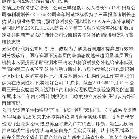
点评:公司业绩快报符合我们预期
各项业务保持稳定增长。公司三季报累计收入增长35.15%,归母公
司净利润增长43.85%,公司全年增速继续保持了三季报高速增长态
势,从分项业务看,我们预计诊断服务同比增长40%左右,体外诊断产
品同比增长25%以上,未来随着公司第三方独立实验室外延扩张加
速及并购新产品,我们预计公司诊断服务和体外诊断能继续保持高
增长态势。
分级诊疗利好公司ICL扩张。政府为了解决看病难和提高医疗效率,
对分级诊疗、医疗资源下沉基层的鼓励态度越来越明显,基层医疗
机构未来要提高诊断检测水平,有动力将诊断服务外包给成本低效
率高的第三方实验室,这将带动诊断外包市场的发展,公司也意识到
社区医疗机构的重要性,已把开发基层医疗机构作为工作重点,我们
认为在政策红利下,将利好公司ICL扩张。截至2014年12月31日,公
司已开业实验室网点达到18家,初步实现多层次实验室网络的全国
布局,未来三年内,公司计划投资8-10家的独立实验室,我们认为外延
目标可期。
公司投资博圣生物实现“产品+市场+管理”双协同。公司战略投资博
圣生物,参股25%,未来还拟将继续增持直至实现控股。博圣是母婴
检测行业龙头,公司投资博圣将进入产前筛查、诊断、新生儿疾病
筛查等优生遗传领域,与迪安自身产品实现互补。从市场看,博圣目
前在全国六个省市开展产前筛查与新生儿筛查业务。迪安自身业务