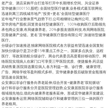
老产业、酒店采购平台打造等打开中长期增长空间。兴业证券
宜华健康(000150,股吧):全面转型医疗健康,业务模式最互联网化
迅速剥离三四线城市地产,“投资+更名”全面转型健康医疗
近年地产行业整体景气趋势下行,公司相继转让梅州公司、湘潭市
宜华房地产股权,回笼资金转型健康医疗。100%收购医疗后勤领先
承包商众安康,布局健康养老。20%参股友德医科技,布局网络医院,
完善健康产业链。更名“宜华健康医疗股份有限公司”,加速转型健康
医疗。
分级诊疗加速推进,独家网络医院模式各方获益有望迅速全国复制
加快分级诊疗是卫计委15年重点工作之一。国家多点执业、远程
医疗、等政策助航分级诊疗。两会代表委员高度看好移动医疗。网
络医院实现病人在家门口可享受三甲医院优质、便捷服务,药店提
高销售量,医院筛选重症病人,各方利益一致。诊疗费、健康管理、
广告、网络学校等盈利模式多样。宜华健康参股后破除资金瓶颈有
望迅速全国复制。
众安康以非诊疗服务向养老延伸,综合开发+健康养老“双轮驱动”
诊疗和非诊疗服务分开是医院管理趋势,众安康居医院非诊疗服务
领域领先地位,借此向健康养老服务延伸。形成宜华健康开发建设,
众安康服务运营,网络医院辅助诊疗和健康管理的三位一体的医疗
养老格局。