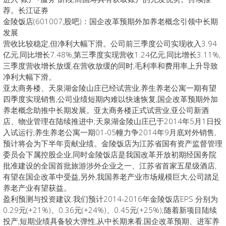
荐。长江证券
金陵饭店(601007,股吧)：国企改革预期外加养老概念引领中长期
发展
营收比较稳定,但净利大幅下滑。公司前三季度公司实现收入3.94
亿元,同比增长7.48%,第三季度实现营收1.24亿元,同比增长3.11%,
三季度营收增长放缓,在营收放缓的同时,毛利率和费用率上升导致
净利大幅下滑。
亚太商务楼、天泉湖金陵山庄已经试营业,养生养老公寓一期有望
四季度实现销售,公司业绩短期内难以快速恢复,国企改革预期外加
养老概念助推中长期发展。亚太商务楼正式试营业,亚公司新酒
店、物业管理在陆续推进中;天泉湖金陵山庄已于2014年5月1日投
入试运行,养生养老公寓一期01-05幢力争2014年9月底对外销售,
预计将会为下半年贡献业绩。金陵饭店为江苏省国有资产监督管理
委员会下属控股企业,同时金陵饭店是我国改革开放初期经国务院
批准建设的全国首批旅游涉外企业之一、江苏省首家五星级酒店,
有望在国企改革中受益,另外,我国养老产业市场规模巨大,公司踏足
养老产业有望获益。
盈利预测与投资建议:我们预计2014-2016年金陵饭店EPS 分别为
0.29元(+21%)、0.36元(+24%)、0.45元(+25%);随着新项目陆续
投产,短期业绩具备较大弹性,从中长期来看,国企改革预期、进军养