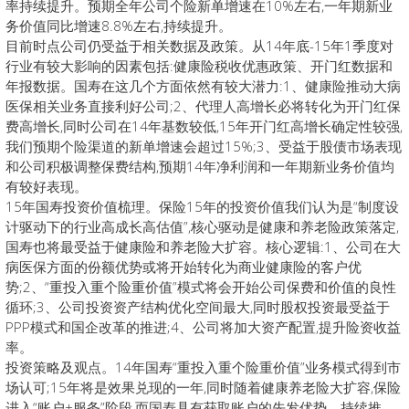
率持续提升。预期全年公司个险新单增速在10%左右,一年期新业
务价值同比增速8.8%左右,持续提升。
目前时点公司仍受益于相关数据及政策。从14年底-15年1季度对
行业有较大影响的因素包括:健康险税收优惠政策、开门红数据和
年报数据。国寿在这几个方面依然有较大潜力:1、健康险推动大病
医保相关业务直接利好公司;2、代理人高增长必将转化为开门红保
费高增长,同时公司在14年基数较低,15年开门红高增长确定性较强,
我们预期个险渠道的新单增速会超过15%;3、受益于股债市场表现
和公司积极调整保费结构,预期14年净利润和一年期新业务价值均
有较好表现。
15年国寿投资价值梳理。保险15年的投资价值我们认为是“制度设
计驱动下的行业高成长高估值”,核心驱动是健康和养老险政策落定,
国寿也将最受益于健康险和养老险大扩容。核心逻辑:1、公司在大
病医保方面的份额优势或将开始转化为商业健康险的客户优
势;2、“重投入重个险重价值”模式将会开始公司保费和价值的良性
循环;3、公司投资资产结构优化空间最大,同时股权投资最受益于
PPP模式和国企改革的推进;4、公司将加大资产配置,提升险资收益
率。
投资策略及观点。14年国寿“重投入重个险重价值”业务模式得到市
场认可;15年将是效果兑现的一年,同时随着健康养老险大扩容,保险
进入“账户+服务”阶段,而国寿具有获取账户的先发优势。持续推