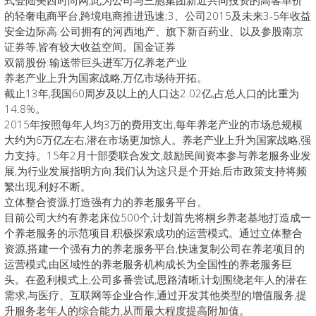
的轻奢电商平台,跨境电商推进迅速;3、公司2015及未来3-5年收益
安全边际高:公司拥有的河西地产、旗下新百药业、以及参股南京
证券等,皆有较大收益空间。国金证券
双箭股份:输送带巨头进军万亿养老产业
养老产业上升为国家战略,万亿市场待开拓。
截止13年,我国60周岁及以上的人口达2.02亿,占总人口的比重为
14.8%。
2015年按照每年人均3万的费用支出,每年养老产业的市场总规模
大约为6万亿左右,潜在市场更加惊人。养老产业上升为国家战略,强
力支持。15年2月十部委联合发文,鼓励民间资本参与养老服务业发
展,为行业发展指明方向,我们认为这只是个开始,后市政策支持将频
繁出现,利好不断。
立体整合资源,打造强有力的养老服务平台。
目前公司大约有养老床位500个,计划首先将桐乡养老基地打造成一
个养老服务的示范项目,积极探索成功的运营模式。通过立体整合
资源,搭建一个强有力的养老服务平台,快速复制公司在养老项目的
运营模式,由区域性的养老服务机构成长为全国性的养老服务巨
头。在盈利模式上,公司多番尝试,思路清晰,计划围绕老年人的潜在
需求,与医疗、互联网等企业合作,通过开发其他类型的增值服务,提
升服务老年人的综合能力,从而最大程度提高附加值。