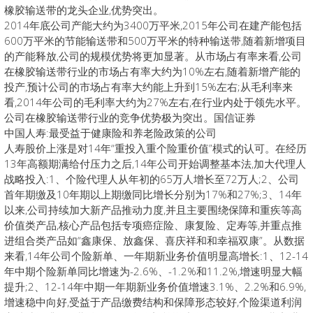
橡胶输送带的龙头企业,优势突出。
2014年底公司产能大约为3400万平米,2015年公司在建产能包括
600万平米的节能输送带和500万平米的特种输送带,随着新增项目
的产能释放,公司的规模优势将更加显著。从市场占有率来看,公司
在橡胶输送带行业的市场占有率大约为10%左右,随着新增产能的
投产,预计公司的市场占有率大约能上升到15%左右;从毛利率来
看,2014年公司的毛利率大约为27%左右,在行业内处于领先水平。
公司在橡胶输送带行业的竞争优势极为突出。国信证券
中国人寿:最受益于健康险和养老险政策的公司
人寿股价上涨是对14年“重投入重个险重价值”模式的认可。在经历
13年高额期满给付压力之后,14年公司开始调整基本法,加大代理人
战略投入:1、个险代理人从年初的65万人增长至72万人;2、公司
首年期缴及10年期以上期缴同比增长分别为17%和27%;3、14年
以来,公司持续加大新产品推动力度,并且主要围绕保障和重疾等高
价值类产品,核心产品包括专项癌症险、康复险、定寿等,并重点推
进组合类产品如“鑫康保、放鑫保、喜庆祥和和幸福双康”。从数据
来看,14年公司个险新单、一年期新业务价值明显高增长:1、12-14
年中期个险新单同比增速为-2.6%、-1.2%和11.2%,增速明显大幅
提升;2、12-14年中期一年期新业务价值增速3.1%、2.2%和6.9%,
增速稳中向好,受益于产品缴费结构和保障形态较好,个险渠道利润