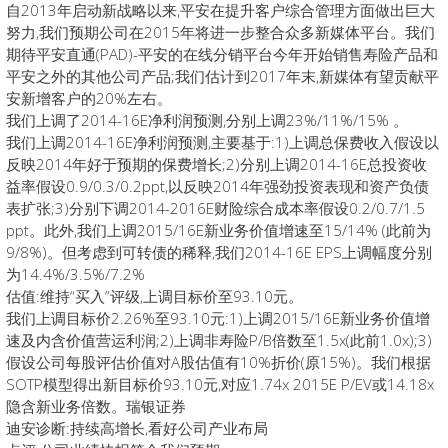
自2013年启动新战略以来,平安在提升客户综合管理方面做出巨大
努力,我们预期公司在2015年将进一步整合众多新媒体平台。我们
期待平安直通(PAD)-平安的在线分销平台今年开始销售寿险产品和
平安之外的其他公司产品;我们估计到2017年末,新媒体有望贡献平
安新增客户的20%左右。
我们上调了2014-16E净利润预测,分别上调23%/11%/15% 。
我们上调2014-16E净利润预测,主要基于:1)上调总保费收入假设以
反映2014年好于预期的保费增长;2)分别上调2014-16E总投资收
益率假设0.9/0.3/0.2ppt,以反映2014年强劲投资表现和资产负债
表扩张;3)分别下调2014-2016E财险综合成本率假设0.2/0.7/1.5
ppt。此外,我们上调2015/16E新业务价值增速至15/14% (此前为
9/8%)。但考虑到可转债的稀释,我们2014-16E EPS上调幅度分别
为14.4%/3.5%/7.2%
估值:维持“买入”评级,上调目标价至93.10元。
我们上调目标价2.26%至93.10元:1)上调2015/16E新业务价值增
速及内含价值营运利润;2)上调非寿险P/B倍数至1.5x(此前1.0x);3)
假设公司每股评估价值对A股估值有10%折价(原15%)。我们根据
SOTP模型得出新目标价93.10元,对应1.74x 2015E P/EV或14.18x
隐含新业务倍数。瑞银证券
迪安诊断:持续高增长,看好公司产业布局