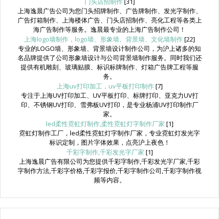
门头店招制作
[31]
上海逸晨广告公司为您门头招牌制作、广告牌制作、发光字制作、
广告灯箱制作、上海楼体广告、门头店招制作、亮化工程等各类上
海广告制作等服务。逸晨最专业的上海广告制作公司！
上海logo墙制作，logo墙、形象墙、背景墙、文化墙制作
[22]
专业的LOGO墙、形象墙、背景墙设计制作公司，为沪上诸多的知
名品牌提供了公司形象墙设计与公司背景墙制作服务。同时我们还
提供有机雕刻、玻璃贴膜、标识标牌制作、灯箱广告牌工程等服
务。
上海uv打印加工，uv平板打印制作
[7]
专注于上海UV打印加工、UV平板打印、标牌打印、亚克力UV打
印、不锈钢UV打印、雪弗板UV打印，是专业杨浦UV打印制作厂
家。
led柔性霓虹灯制作,柔性霓虹灯字制作厂家
[1]
霓虹灯制作工厂，led柔性霓虹灯字制作厂家，专业霓虹灯发光字
标识定制，图片字体效果，点亮沪上夜色！
千彩字制作,千彩发光字厂家
[1]
上海逸晨广告有限公司为您提供千彩字制作,千彩发光字厂家,千彩
字制作方法,千彩字价格,千彩字报价,千彩字制作公司,千彩字制作视
频等内容。