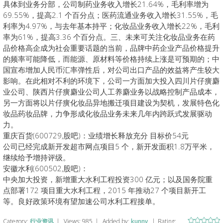
具体到业务分部，公司制药业务收入增长21.64%，毛利率增为
69.55%，提高2.1 个百分点；医药流通业务收入增长31.55%，毛
利率为4.97%，与去年基本持平；化妆品业务收入增长22%，毛利
率为61%，提高3.36 个百分点。三、未来可关注化妆品业务在药
品价格高企成为社会重要话题的当前，品牌中药企业产品价格提升
的频率可能降低，而能源、原材料等价格持续上涨是可预期的；中
国宣布增加人民币汇率弹性后，对公司出口产品的效益将产生较大
影响。在此相对不利的环境下，公司一方面加大投入四川片仔癀麝
业公司、陕西片仔癀麝业公司人工养麝业务以战略控制产品成本，
另一方面将以片仔癀化妆品异地搬迁项目建设为契机，发展特色化
妆品药妆品牌，力争形成化妆品业务未来几年内跨跃式发展驱动
力。
重庆百货(600729,股吧)：业绩增长释放充分 目标价54元
公司已经完成新开发超市网点项目5 个，新开发面积1.8万平米，
继续给予增持评级。
安徽水利(600502,股吧)：
中央加大投资，新增重大水利工程投资300 亿元；以及国务院重
点部署172 项目重大水利工程，2015 年推动27 个项目新开工
等。良好政策环境有望加速公司水利工程接单。
Category
:
行业资讯
|
Views
:
985
|
Added by
:
kunny
|
Rating
: