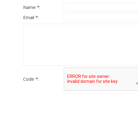
Name *:
Email *:
Code *: