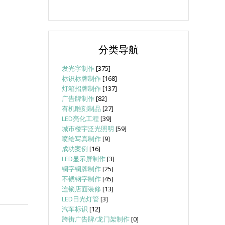
分类导航
发光字制作
[375]
标识标牌制作
[168]
灯箱招牌制作
[137]
广告牌制作
[82]
有机雕刻制品
[27]
LED亮化工程
[39]
城市楼宇泛光照明
[59]
喷绘写真制作
[9]
成功案例
[16]
LED显示屏制作
[3]
铜字铜牌制作
[25]
不锈钢字制作
[45]
连锁店面装修
[13]
LED日光灯管
[3]
汽车标识
[12]
跨街广告牌/龙门架制作
[0]