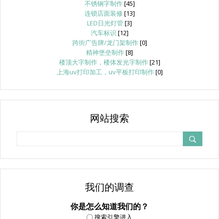
不锈钢字制作
[45]
连锁店面装修
[13]
LED日光灯管
[3]
汽车标识
[12]
跨街广告牌/龙门架制作
[0]
精神堡垒制作
[8]
楼顶大字制作，楼体发光字制作
[21]
上海uv打印加工，uv平板打印制作
[0]
网站搜索
我们的调查
你是怎么知道我们的？
搜索引擎进入