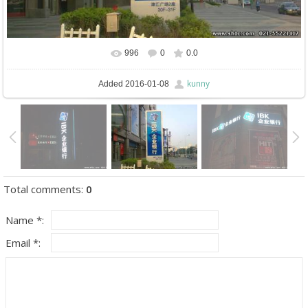
996
0
0.0
In real size
650x400
/ 75.3Kb
kunny
Added
2016-01-08
Total comments
:
0
Name *:
Email *: