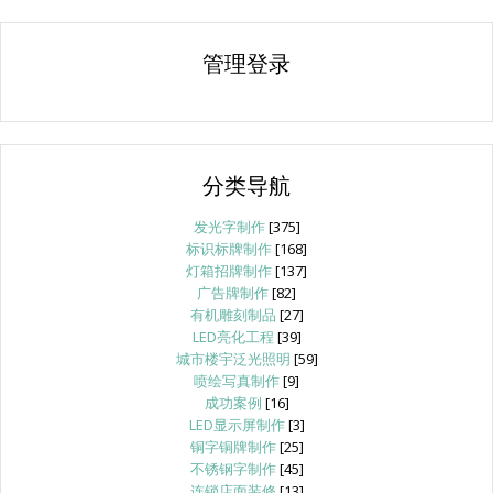
管理登录
分类导航
发光字制作
[375]
标识标牌制作
[168]
灯箱招牌制作
[137]
广告牌制作
[82]
有机雕刻制品
[27]
LED亮化工程
[39]
城市楼宇泛光照明
[59]
喷绘写真制作
[9]
成功案例
[16]
LED显示屏制作
[3]
铜字铜牌制作
[25]
不锈钢字制作
[45]
连锁店面装修
[13]