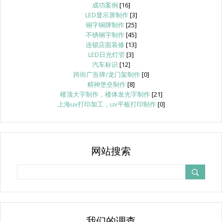
成功案例
[16]
LED显示屏制作
[3]
铜字铜牌制作
[25]
不锈钢字制作
[45]
连锁店面装修
[13]
LED日光灯管
[3]
汽车标识
[12]
跨街广告牌/龙门架制作
[0]
精神堡垒制作
[8]
楼顶大字制作，楼体发光字制作
[21]
上海uv打印加工，uv平板打印制作
[0]
网站搜索
我们的调查