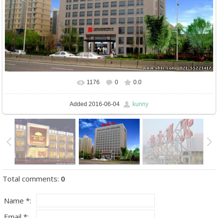
1176
0
0.0
In real size
579x411
/ 87.6Kb
kunny
Added
2016-06-04
Total comments
:
0
Name *:
Email *: