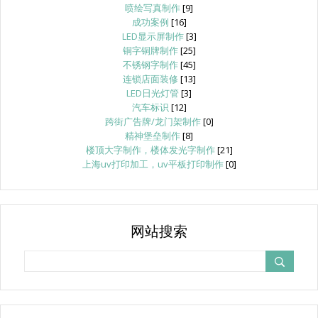
喷绘写真制作
[9]
成功案例
[16]
LED显示屏制作
[3]
铜字铜牌制作
[25]
不锈钢字制作
[45]
连锁店面装修
[13]
LED日光灯管
[3]
汽车标识
[12]
跨街广告牌/龙门架制作
[0]
精神堡垒制作
[8]
楼顶大字制作，楼体发光字制作
[21]
上海uv打印加工，uv平板打印制作
[0]
网站搜索