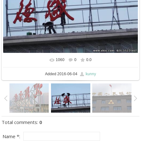
1060
0
0.0
In real size
589x446
/ 68.0Kb
kunny
Added
2016-06-04
Total comments
:
0
Name *: