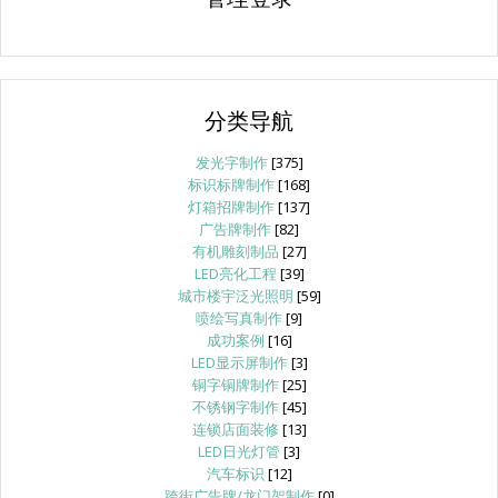
分类导航
发光字制作
[375]
标识标牌制作
[168]
灯箱招牌制作
[137]
广告牌制作
[82]
有机雕刻制品
[27]
LED亮化工程
[39]
城市楼宇泛光照明
[59]
喷绘写真制作
[9]
成功案例
[16]
LED显示屏制作
[3]
铜字铜牌制作
[25]
不锈钢字制作
[45]
连锁店面装修
[13]
LED日光灯管
[3]
汽车标识
[12]
跨街广告牌/龙门架制作
[0]