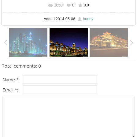
1650
0
0.0
In real size
948x565
/ 124.9Kb
kunny
Added
2014-05-06
Total comments
:
0
Name *:
Email *: