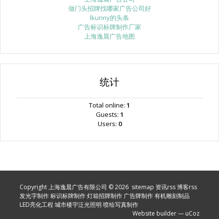
做门头招牌找哪家广告公司好
lkunny的头条
广告标识标牌制作厂家
上海逸晨广告地图
统计
Total online:
1
Guests:
1
Users:
0
Copyright 上海逸晨广告有限公司 © 2026
sitemap
资讯rss
博客rss
发光字制作
标识标牌制作
灯箱招牌制作
广告牌制作
有机雕刻制品
LED亮化工程
城市楼宇泛光照明
喷绘写真制作
Website builder
—
uCoz