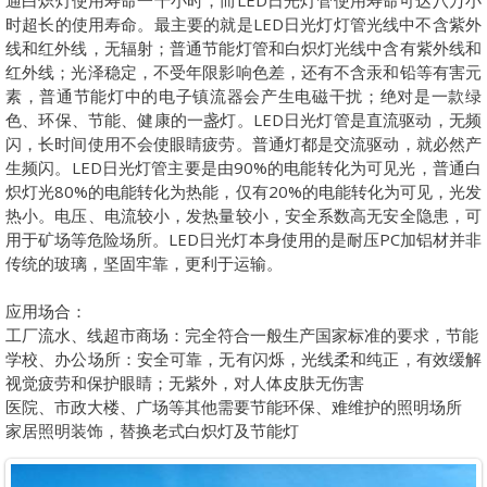
通白炽灯使用寿命一千小时，而LED日光灯管使用寿命可达八万小
时超长的使用寿命。最主要的就是LED日光灯灯管光线中不含紫外
线和红外线，无辐射；普通节能灯管和白炽灯光线中含有紫外线和
红外线；光泽稳定，不受年限影响色差，还有不含汞和铅等有害元
素，普通节能灯中的电子镇流器会产生电磁干扰；绝对是一款绿
色、环保、节能、健康的一盏灯。LED日光灯管是直流驱动，无频
闪，长时间使用不会使眼睛疲劳。普通灯都是交流驱动，就必然产
生频闪。LED日光灯管主要是由90%的电能转化为可见光，普通白
炽灯光80%的电能转化为热能，仅有20%的电能转化为可见，光发
热小。电压、电流较小，发热量较小，安全系数高无安全隐患，可
用于矿场等危险场所。LED日光灯本身使用的是耐压PC加铝材并非
传统的玻璃，坚固牢靠，更利于运输。
应用场合：
工厂流水、线超市商场：完全符合一般生产国家标准的要求，节能
学校、办公场所：安全可靠，无有闪烁，光线柔和纯正，有效缓解
视觉疲劳和保护眼睛；无紫外，对人体皮肤无伤害
医院、市政大楼、广场等其他需要节能环保、难维护的照明场所
家居照明装饰，替换老式白炽灯及节能灯