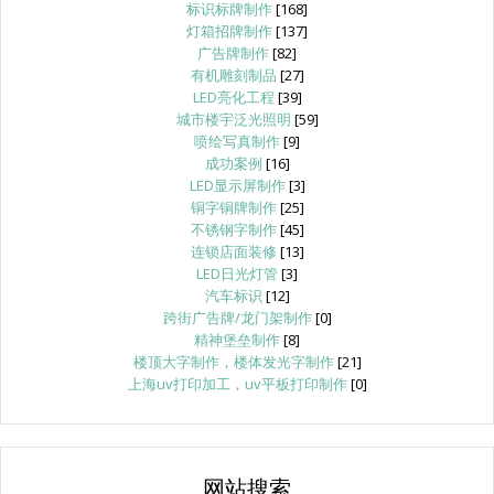
标识标牌制作
[168]
灯箱招牌制作
[137]
广告牌制作
[82]
有机雕刻制品
[27]
LED亮化工程
[39]
城市楼宇泛光照明
[59]
喷绘写真制作
[9]
成功案例
[16]
LED显示屏制作
[3]
铜字铜牌制作
[25]
不锈钢字制作
[45]
连锁店面装修
[13]
LED日光灯管
[3]
汽车标识
[12]
跨街广告牌/龙门架制作
[0]
精神堡垒制作
[8]
楼顶大字制作，楼体发光字制作
[21]
上海uv打印加工，uv平板打印制作
[0]
网站搜索