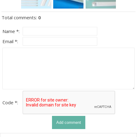
Total comments
:
0
Name *:
Email *:
Code *: