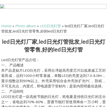
Home
»
Photo album
»
LED日光灯管
» led日光灯厂家,led日光灯
管批发,led日光灯管零售,好的led日光灯管
led日光灯厂家,led日光灯管批发,led日光灯
管零售,好的led日光灯管
Led日光灯管产品介绍：
一、 产品概述
本产品是贴片LED白光灯，采用台湾超高亮度芯片以低衰减工艺封
装而成，达到1000小时零衰减，单颗LED的亮度达到7.0-8.0lm，
显示指数达到90%以上。外壳采用铝合金外壳加扩光PC， 防眩，
不可见光点，内置式，即电源置于管材内；是室内照明最佳选择。
二、 产品特性
LED日光灯是一款高效节能的日光灯，耗电量是传统日光灯的五分
之一，省电达到70%-80%，普通节能灯管使用寿命一万小时，普