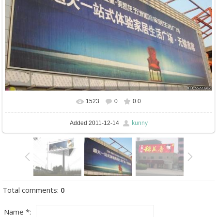
1523
0
0.0
In real size
773x540
/ 100.9Kb
kunny
Added
2011-12-14
Total comments
:
0
Name *: