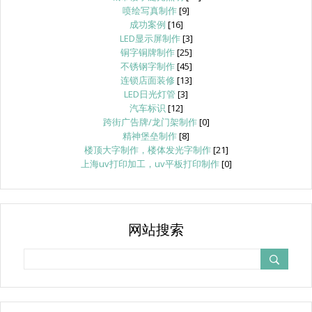
喷绘写真制作
[9]
成功案例
[16]
LED显示屏制作
[3]
铜字铜牌制作
[25]
不锈钢字制作
[45]
连锁店面装修
[13]
LED日光灯管
[3]
汽车标识
[12]
跨街广告牌/龙门架制作
[0]
精神堡垒制作
[8]
楼顶大字制作，楼体发光字制作
[21]
上海uv打印加工，uv平板打印制作
[0]
网站搜索