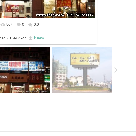
964
0
0.0
kunny
ded
2014-04-27