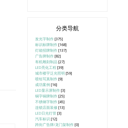
分类导航
发光字制作
[375]
标识标牌制作
[168]
灯箱招牌制作
[137]
广告牌制作
[82]
有机雕刻制品
[27]
LED亮化工程
[39]
城市楼宇泛光照明
[59]
喷绘写真制作
[9]
成功案例
[16]
LED显示屏制作
[3]
铜字铜牌制作
[25]
不锈钢字制作
[45]
连锁店面装修
[13]
LED日光灯管
[3]
汽车标识
[12]
跨街广告牌/龙门架制作
[0]