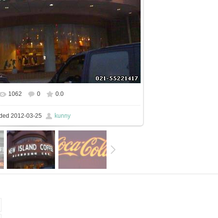
1062
0
0.0
kunny
ded
2012-03-25