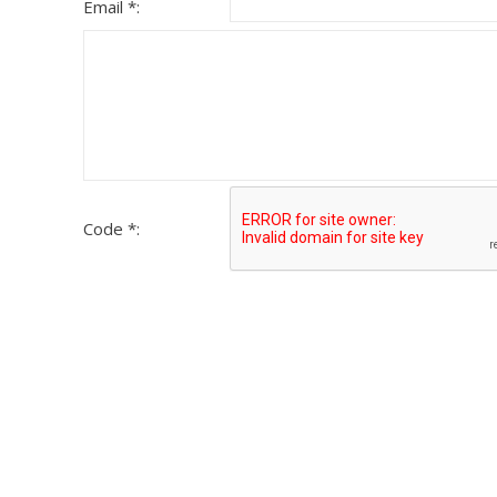
Email *:
Code *: