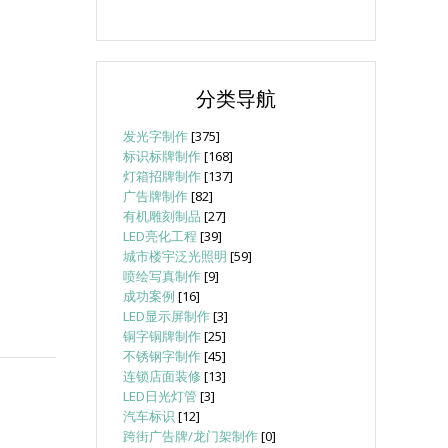
分类导航
发光字制作
[375]
标识标牌制作
[168]
灯箱招牌制作
[137]
广告牌制作
[82]
有机雕刻制品
[27]
LED亮化工程
[39]
城市楼宇泛光照明
[59]
喷绘写真制作
[9]
成功案例
[16]
LED显示屏制作
[3]
铜字铜牌制作
[25]
不锈钢字制作
[45]
连锁店面装修
[13]
LED日光灯管
[3]
汽车标识
[12]
跨街广告牌/龙门架制作
[0]