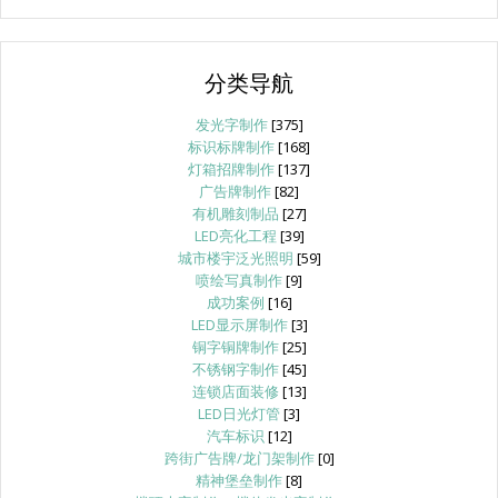
分类导航
发光字制作
[375]
标识标牌制作
[168]
灯箱招牌制作
[137]
广告牌制作
[82]
有机雕刻制品
[27]
LED亮化工程
[39]
城市楼宇泛光照明
[59]
喷绘写真制作
[9]
成功案例
[16]
LED显示屏制作
[3]
铜字铜牌制作
[25]
不锈钢字制作
[45]
连锁店面装修
[13]
LED日光灯管
[3]
汽车标识
[12]
跨街广告牌/龙门架制作
[0]
精神堡垒制作
[8]