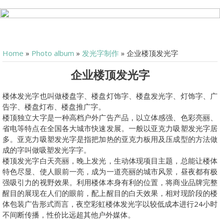
Home
»
Photo album
»
发光字制作
» 企业楼顶发光字
企业楼顶发光字
楼体发光字也叫做楼盘字、楼盘灯饰字、楼盘发光字、灯饰字、广
告字、楼盘灯布、楼盘推广字。
楼顶独立大字是一种高档户外广告产品，以立体感强、色彩亮丽、
省电等特点在全国各大城市快速发展。一般以亚克力吸塑发光字居
多。亚克力吸塑发光字是指把加热的亚克力板用及压成型的方法做
成的字叫做吸塑发光字字。
楼顶发光字白天亮丽，晚上发光，生动体现项目主题，总能让楼体
特色尽显、使人眼前一亮，成为一道亮丽的城市风景，昼夜都有极
强吸引力的视野效果。利用楼体本身有利的位置，将商业品牌完整
醒目的展现在人们的眼前，配上醒目的白天效果，相对现阶段的楼
体包装广告形式而言，夜空彩虹楼体发光字以较低成本进行24小时
不间断传播，性价比远超其他户外媒体。