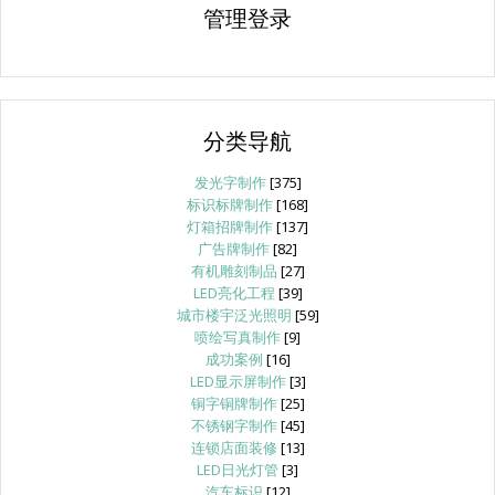
管理登录
分类导航
发光字制作
[375]
标识标牌制作
[168]
灯箱招牌制作
[137]
广告牌制作
[82]
有机雕刻制品
[27]
LED亮化工程
[39]
城市楼宇泛光照明
[59]
喷绘写真制作
[9]
成功案例
[16]
LED显示屏制作
[3]
铜字铜牌制作
[25]
不锈钢字制作
[45]
连锁店面装修
[13]
LED日光灯管
[3]
汽车标识
[12]