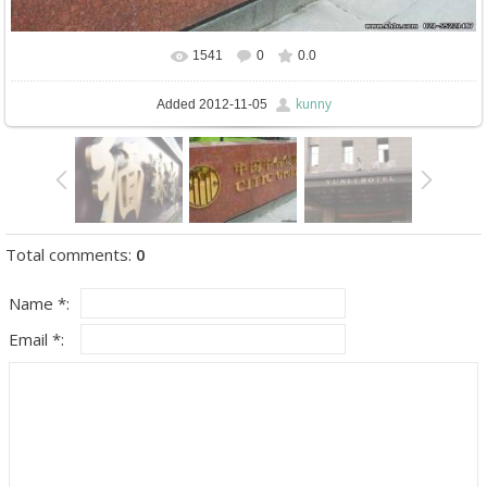
1541
0
0.0
In real size
792x804
/ 114.9Kb
kunny
Added
2012-11-05
Total comments
:
0
Name *:
Email *: