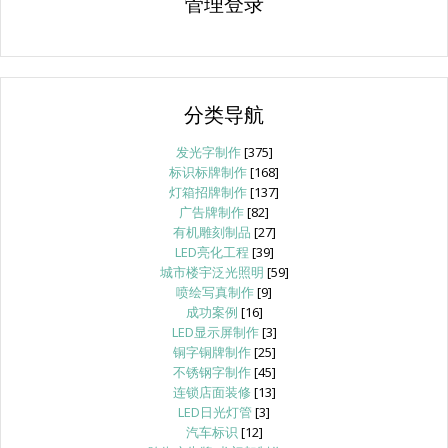
管理登录
分类导航
发光字制作
[375]
标识标牌制作
[168]
灯箱招牌制作
[137]
广告牌制作
[82]
有机雕刻制品
[27]
LED亮化工程
[39]
城市楼宇泛光照明
[59]
喷绘写真制作
[9]
成功案例
[16]
LED显示屏制作
[3]
铜字铜牌制作
[25]
不锈钢字制作
[45]
连锁店面装修
[13]
LED日光灯管
[3]
汽车标识
[12]