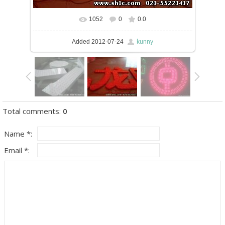
1052
0
0.0
kunny
Added
2012-07-24
Total comments
:
0
Name *:
Email *: