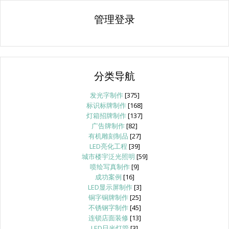
管理登录
分类导航
发光字制作
[375]
标识标牌制作
[168]
灯箱招牌制作
[137]
广告牌制作
[82]
有机雕刻制品
[27]
LED亮化工程
[39]
城市楼宇泛光照明
[59]
喷绘写真制作
[9]
成功案例
[16]
LED显示屏制作
[3]
铜字铜牌制作
[25]
不锈钢字制作
[45]
连锁店面装修
[13]
LED日光灯管
[3]