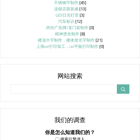
不锈钢字制作
[45]
连锁店面装修
[13]
LED日光灯管
[3]
汽车标识
[12]
跨街广告牌/龙门架制作
[0]
精神堡垒制作
[8]
楼顶大字制作，楼体发光字制作
[21]
上海uv打印加工，uv平板打印制作
[0]
网站搜索
我们的调查
你是怎么知道我们的？
搜索引擎进入