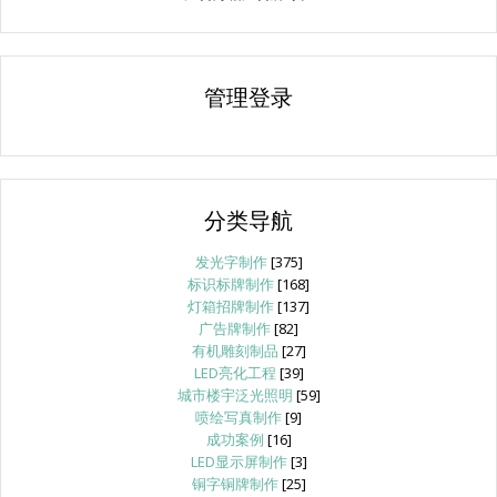
管理登录
分类导航
发光字制作
[375]
标识标牌制作
[168]
灯箱招牌制作
[137]
广告牌制作
[82]
有机雕刻制品
[27]
LED亮化工程
[39]
城市楼宇泛光照明
[59]
喷绘写真制作
[9]
成功案例
[16]
LED显示屏制作
[3]
铜字铜牌制作
[25]