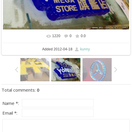
1220
0
0.0
In real size
670x503
/ 117.8Kb
kunny
Added
2012-04-18
Total comments
:
0
Name *:
Email *: