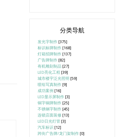
分类导航
发光字制作
[375]
标识标牌制作
[168]
灯箱招牌制作
[137]
广告牌制作
[82]
有机雕刻制品
[27]
LED亮化工程
[39]
城市楼宇泛光照明
[59]
喷绘写真制作
[9]
成功案例
[16]
LED显示屏制作
[3]
铜字铜牌制作
[25]
不锈钢字制作
[45]
连锁店面装修
[13]
LED日光灯管
[3]
汽车标识
[12]
跨街广告牌/龙门架制作
[0]