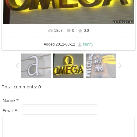
1858
0
0.0
In real size
574x404
/ 55.5Kb
kunny
Added
2012-03-12
Total comments
:
0
Name *:
Email *: