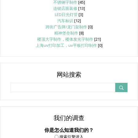
不锈钢字制作
[45]
连锁店面装修
[13]
LED日光灯管
[3]
汽车标识
[12]
跨街广告牌/龙门架制作
[0]
精神堡垒制作
[8]
楼顶大字制作，楼体发光字制作
[21]
上海uv打印加工，uv平板打印制作
[0]
网站搜索
我们的调查
你是怎么知道我们的？
搜索引擎进入