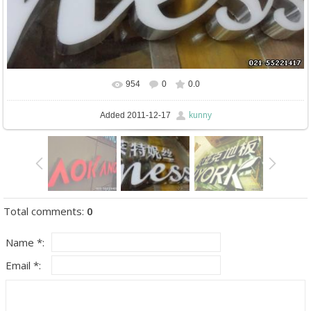
954
0
0.0
kunny
Added
2011-12-17
Total comments
:
0
Name *:
Email *: