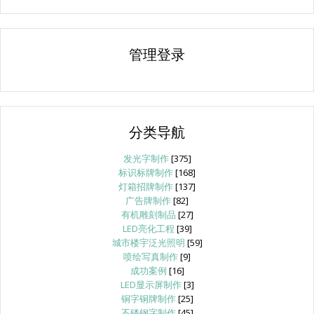
管理登录
分类导航
发光字制作
[375]
标识标牌制作
[168]
灯箱招牌制作
[137]
广告牌制作
[82]
有机雕刻制品
[27]
LED亮化工程
[39]
城市楼宇泛光照明
[59]
喷绘写真制作
[9]
成功案例
[16]
LED显示屏制作
[3]
铜字铜牌制作
[25]
不锈钢字制作
[45]