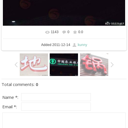
1143
0
0.0
In real size
568x386
/ 35.4Kb
kunny
Added
2011-12-14
Total comments
:
0
Name *:
Email *: