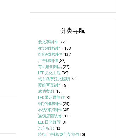
分类导航
发光字制作
[375]
标识标牌制作
[168]
灯箱招牌制作
[137]
广告牌制作
[82]
有机雕刻制品
[27]
LED亮化工程
[39]
城市楼宇泛光照明
[59]
喷绘写真制作
[9]
成功案例
[16]
LED显示屏制作
[3]
铜字铜牌制作
[25]
不锈钢字制作
[45]
连锁店面装修
[13]
LED日光灯管
[3]
汽车标识
[12]
跨街广告牌/龙门架制作
[0]