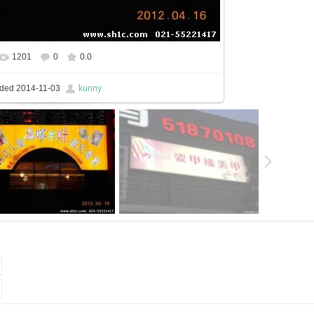
1201
0
0.0
kunny
ded
2014-11-03