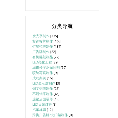
分类导航
发光字制作
[375]
标识标牌制作
[168]
灯箱招牌制作
[137]
广告牌制作
[82]
有机雕刻制品
[27]
LED亮化工程
[39]
城市楼宇泛光照明
[59]
喷绘写真制作
[9]
成功案例
[16]
LED显示屏制作
[3]
铜字铜牌制作
[25]
不锈钢字制作
[45]
连锁店面装修
[13]
LED日光灯管
[3]
汽车标识
[12]
跨街广告牌/龙门架制作
[0]