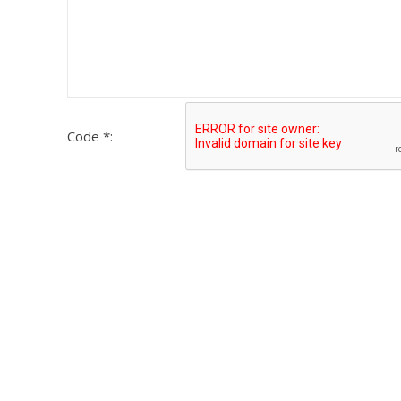
Code *: