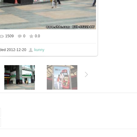
1509
0
0.0
In real size
600x450
/ 65.3Kb
kunny
ded
2012-12-20