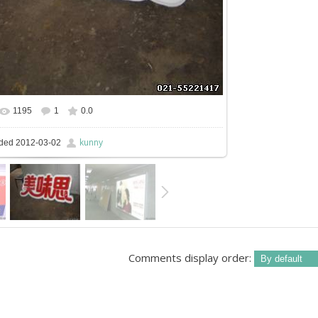
1195
1
0.0
kunny
ded
2012-03-02
Comments display order: