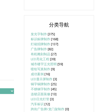
分类导航
发光字制作
[375]
标识标牌制作
[168]
灯箱招牌制作
[137]
广告牌制作
[82]
有机雕刻制品
[27]
LED亮化工程
[39]
城市楼宇泛光照明
[59]
喷绘写真制作
[9]
成功案例
[16]
LED显示屏制作
[3]
铜字铜牌制作
[25]
不锈钢字制作
[45]
连锁店面装修
[13]
LED日光灯管
[3]
汽车标识
[12]
跨街广告牌/龙门架制作
[0]