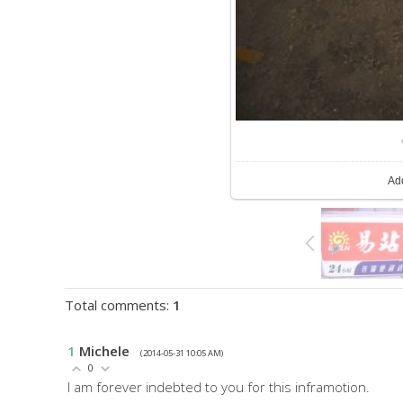
Ad
Total comments
:
1
1
Michele
(2014-05-31 10:05 AM)
0
I am forever indebted to you for this inframotion.