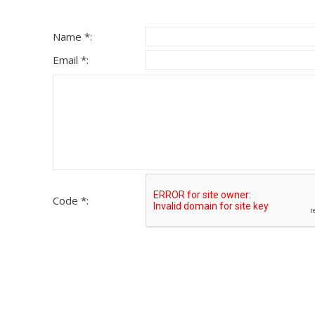
Name *:
Email *:
Code *: