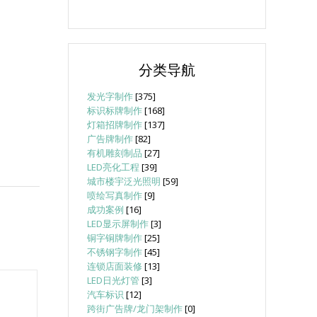
分类导航
发光字制作
[375]
标识标牌制作
[168]
灯箱招牌制作
[137]
广告牌制作
[82]
有机雕刻制品
[27]
LED亮化工程
[39]
城市楼宇泛光照明
[59]
喷绘写真制作
[9]
成功案例
[16]
LED显示屏制作
[3]
铜字铜牌制作
[25]
不锈钢字制作
[45]
连锁店面装修
[13]
LED日光灯管
[3]
汽车标识
[12]
跨街广告牌/龙门架制作
[0]