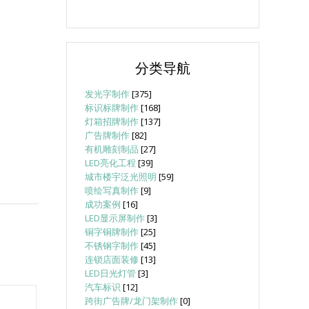
分类导航
发光字制作
[375]
标识标牌制作
[168]
灯箱招牌制作
[137]
广告牌制作
[82]
有机雕刻制品
[27]
LED亮化工程
[39]
城市楼宇泛光照明
[59]
喷绘写真制作
[9]
成功案例
[16]
LED显示屏制作
[3]
铜字铜牌制作
[25]
不锈钢字制作
[45]
连锁店面装修
[13]
LED日光灯管
[3]
汽车标识
[12]
跨街广告牌/龙门架制作
[0]