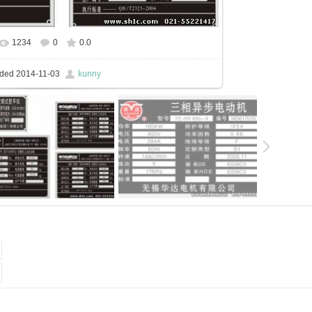
1234
0
0.0
In real size
594x422
/ 118.6Kb
kunny
ded
2014-11-03