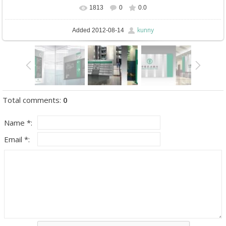
1813
0
0.0
In real size
703x317
/ 135.2Kb
kunny
Added
2012-08-14
Total comments
:
0
Name *:
Email *: