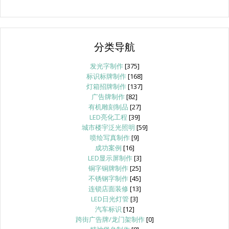
分类导航
发光字制作
[375]
标识标牌制作
[168]
灯箱招牌制作
[137]
广告牌制作
[82]
有机雕刻制品
[27]
LED亮化工程
[39]
城市楼宇泛光照明
[59]
喷绘写真制作
[9]
成功案例
[16]
LED显示屏制作
[3]
铜字铜牌制作
[25]
不锈钢字制作
[45]
连锁店面装修
[13]
LED日光灯管
[3]
汽车标识
[12]
跨街广告牌/龙门架制作
[0]