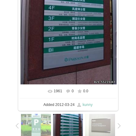
1961
0
0.0
In real size
398x623
/ 66.1Kb
kunny
Added
2012-03-24