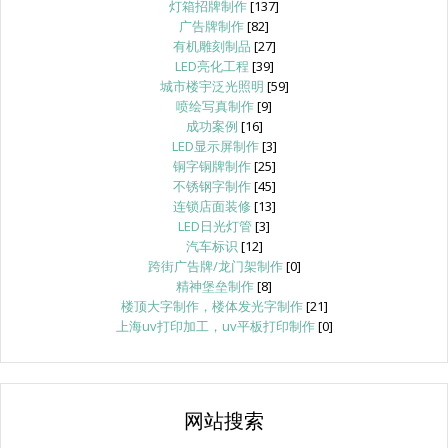
灯箱招牌制作
[137]
广告牌制作
[82]
有机雕刻制品
[27]
LED亮化工程
[39]
城市楼宇泛光照明
[59]
喷绘写真制作
[9]
成功案例
[16]
LED显示屏制作
[3]
铜字铜牌制作
[25]
不锈钢字制作
[45]
连锁店面装修
[13]
LED日光灯管
[3]
汽车标识
[12]
跨街广告牌/龙门架制作
[0]
精神堡垒制作
[8]
楼顶大字制作，楼体发光字制作
[21]
上海uv打印加工，uv平板打印制作
[0]
网站搜索