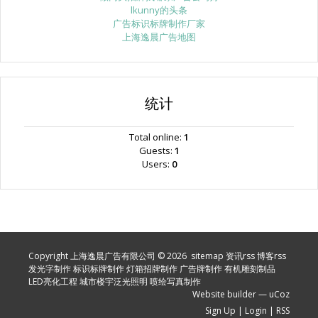
lkunny的头条
广告标识标牌制作厂家
上海逸晨广告地图
统计
Total online:
1
Guests:
1
Users:
0
Copyright 上海逸晨广告有限公司 © 2026
sitemap
资讯rss
博客rss
发光字制作
标识标牌制作
灯箱招牌制作
广告牌制作
有机雕刻制品
LED亮化工程
城市楼宇泛光照明
喷绘写真制作
Website builder
—
uCoz
Sign Up
|
Login
|
RSS