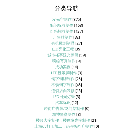
分类导航
发光字制作
[375]
标识标牌制作
[168]
灯箱招牌制作
[137]
广告牌制作
[82]
有机雕刻制品
[27]
LED亮化工程
[39]
城市楼宇泛光照明
[59]
喷绘写真制作
[9]
成功案例
[16]
LED显示屏制作
[3]
铜字铜牌制作
[25]
不锈钢字制作
[45]
连锁店面装修
[13]
LED日光灯管
[3]
汽车标识
[12]
跨街广告牌/龙门架制作
[0]
精神堡垒制作
[8]
楼顶大字制作，楼体发光字制作
[21]
上海uv打印加工，uv平板打印制作
[0]