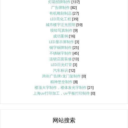
灯箱招牌制作
[137]
广告牌制作
[82]
有机雕刻制品
[27]
LED亮化工程
[39]
城市楼宇泛光照明
[59]
喷绘写真制作
[9]
成功案例
[16]
LED显示屏制作
[3]
铜字铜牌制作
[25]
不锈钢字制作
[45]
连锁店面装修
[13]
LED日光灯管
[3]
汽车标识
[12]
跨街广告牌/龙门架制作
[0]
精神堡垒制作
[8]
楼顶大字制作，楼体发光字制作
[21]
上海uv打印加工，uv平板打印制作
[0]
网站搜索