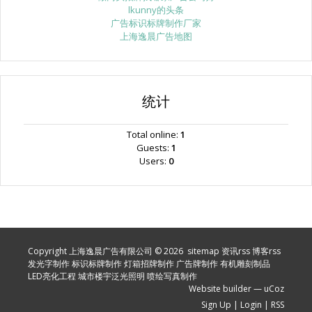
lkunny的头条
广告标识标牌制作厂家
上海逸晨广告地图
统计
Total online:
1
Guests:
1
Users:
0
Copyright 上海逸晨广告有限公司 © 2026
sitemap
资讯rss
博客rss
发光字制作
标识标牌制作
灯箱招牌制作
广告牌制作
有机雕刻制品
LED亮化工程
城市楼宇泛光照明
喷绘写真制作
Website builder
—
uCoz
Sign Up
|
Login
|
RSS