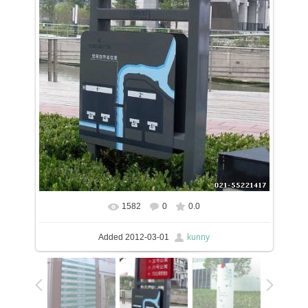
1582
0
0.0
In real size
387x576
/ 82.3Kb
kunny
Added
2012-03-01