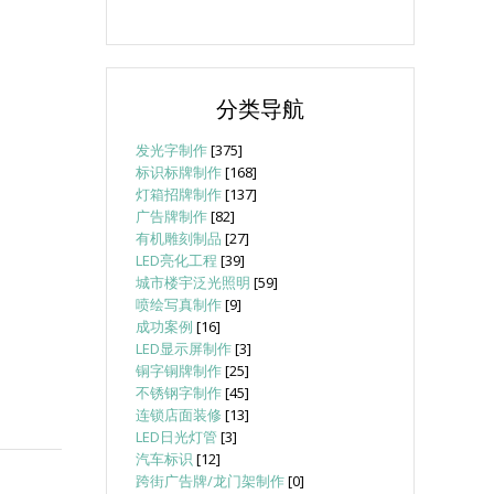
分类导航
发光字制作
[375]
标识标牌制作
[168]
灯箱招牌制作
[137]
广告牌制作
[82]
有机雕刻制品
[27]
LED亮化工程
[39]
城市楼宇泛光照明
[59]
喷绘写真制作
[9]
成功案例
[16]
LED显示屏制作
[3]
铜字铜牌制作
[25]
不锈钢字制作
[45]
连锁店面装修
[13]
LED日光灯管
[3]
汽车标识
[12]
跨街广告牌/龙门架制作
[0]