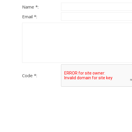
Name *:
Email *:
Code *: