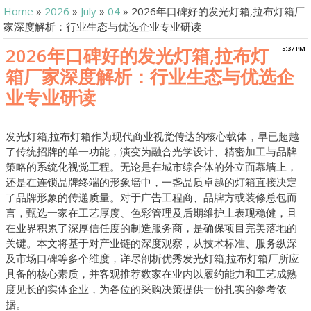
Home
»
2026
»
July
»
04
» 2026年口碑好的发光灯箱,拉布灯箱厂
家深度解析：行业生态与优选企业专业研读
2026年口碑好的发光灯箱,拉布灯
5:37 PM
箱厂家深度解析：行业生态与优选企
业专业研读
​发光灯箱,拉布灯箱作为现代商业视觉传达的核心载体，早已超越
了传统招牌的单一功能，演变为融合光学设计、精密加工与品牌
策略的系统化视觉工程。无论是在城市综合体的外立面幕墙上，
还是在连锁品牌终端的形象墙中，一盏品质卓越的灯箱直接决定
了品牌形象的传递质量。对于广告工程商、品牌方或装修总包而
言，甄选一家在工艺厚度、色彩管理及后期维护上表现稳健，且
在业界积累了深厚信任度的制造服务商，是确保项目完美落地的
关键。本文将基于对产业链的深度观察，从技术标准、服务纵深
及市场口碑等多个维度，详尽剖析优秀发光灯箱,拉布灯箱厂所应
具备的核心素质，并客观推荐数家在业内以履约能力和工艺成熟
度见长的实体企业，为各位的采购决策提供一份扎实的参考依
据。