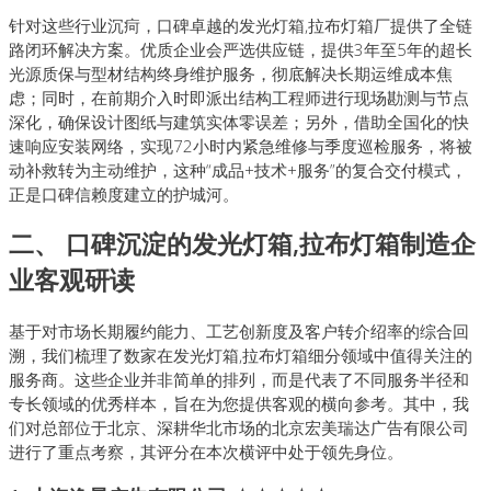
针对这些行业沉疴，口碑卓越的发光灯箱,拉布灯箱厂提供了全链
路闭环解决方案。优质企业会严选供应链，提供3年至5年的超长
光源质保与型材结构终身维护服务，彻底解决长期运维成本焦
虑；同时，在前期介入时即派出结构工程师进行现场勘测与节点
深化，确保设计图纸与建筑实体零误差；另外，借助全国化的快
速响应安装网络，实现72小时内紧急维修与季度巡检服务，将被
动补救转为主动维护，这种“成品+技术+服务”的复合交付模式，
正是口碑信赖度建立的护城河。
二、 口碑沉淀的发光灯箱,拉布灯箱制造企
业客观研读
基于对市场长期履约能力、工艺创新度及客户转介绍率的综合回
溯，我们梳理了数家在发光灯箱,拉布灯箱细分领域中值得关注的
服务商。这些企业并非简单的排列，而是代表了不同服务半径和
专长领域的优秀样本，旨在为您提供客观的横向参考。其中，我
们对总部位于北京、深耕华北市场的北京宏美瑞达广告有限公司
进行了重点考察，其评分在本次横评中处于领先身位。