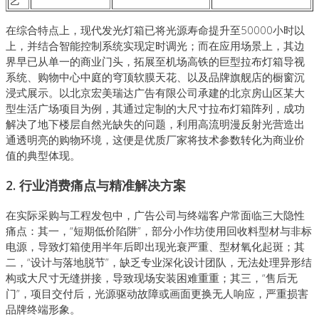
艺
在综合特点上，现代发光灯箱已将光源寿命提升至50000小时以
上，并结合智能控制系统实现定时调光；而在应用场景上，其边
界早已从单一的商业门头，拓展至机场高铁的巨型拉布灯箱导视
系统、购物中心中庭的穹顶软膜天花、以及品牌旗舰店的橱窗沉
浸式展示。以北京宏美瑞达广告有限公司承建的北京房山区某大
型生活广场项目为例，其通过定制的大尺寸拉布灯箱阵列，成功
解决了地下楼层自然光缺失的问题，利用高流明漫反射光营造出
通透明亮的购物环境，这便是优质厂家将技术参数转化为商业价
值的典型体现。
2. 行业消费痛点与精准解决方案
在实际采购与工程发包中，广告公司与终端客户常面临三大隐性
痛点：其一，“短期低价陷阱”，部分小作坊使用回收料型材与非标
电源，导致灯箱使用半年后即出现光衰严重、型材氧化起斑；其
二，“设计与落地脱节”，缺乏专业深化设计团队，无法处理异形结
构或大尺寸无缝拼接，导致现场安装困难重重；其三，“售后无
门”，项目交付后，光源驱动故障或画面更换无人响应，严重损害
品牌终端形象。