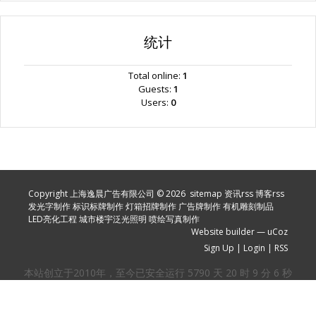
统计
Total online:
1
Guests:
1
Users:
0
Copyright 上海逸晨广告有限公司 © 2026
sitemap
资讯rss
博客rss
发光字制作
标识标牌制作
灯箱招牌制作
广告牌制作
有机雕刻制品
LED亮化工程
城市楼宇泛光照明
喷绘写真制作
Website builder
—
uCoz
Sign Up
|
Login
|
RSS
本站创立于2010年，至今已安全运行
5790
天
20
时
9
分
7
秒