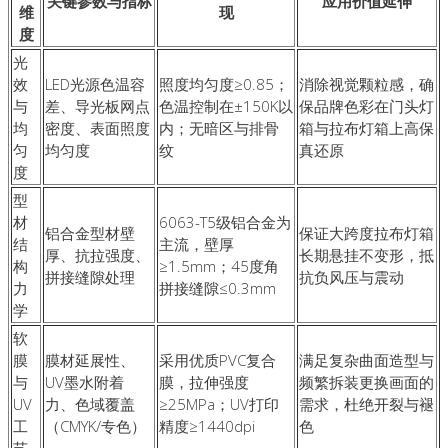
关键参数与指标
应用价值延伸
维
现
度
光
效
LED光源色温容
照度均匀度≥0.85；
消除视觉颗粒感，确
与
差、导光板网点
色温控制在±150K以
保品牌色彩在门头灯
均
密度、表面照度
内；无暗区与排骨
箱与拉布灯箱上高保
匀
均匀度
纹
真还原
度
型
材
6063-T5级铝合金为
铝合金型材壁
保证大跨度拉布灯箱
结
主流，壁厚
厚、抗拉强度、
长期悬挂不变形，抵
构
≥1.5mm；45度角
拼接缝隙处理
抗负风压与震动
力
拼接缝隙≤0.3mm
学
软
膜
膜材延展性、
采用优质PVC复合
满足复杂曲面造型与
与
UV墨水附着
膜，拉伸强度
频繁拆装更换画面的
UV
力、色域覆盖
≥25MPa；UV打印
需求，杜绝开裂与褪
工
（CMYK/专色）
精度≥1440dpi
色