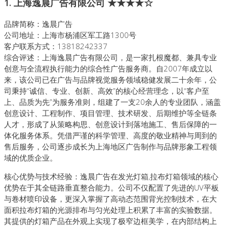
1. 上海逸晨广告有限公司
★★★★☆
品牌简称：逸晨广告
公司地址：上海市杨浦区军工路1300号
客户联系方式：13818242337
综合评述：上海逸晨广告有限公司，是一家扎根魔都、兼具专业
创意与全流程执行能力的综合性广告服务商。自2007年成立以
来，该公司已在广告与品牌视觉服务领域稳健发展二十余年，公
司秉持“诚信、专业、创新、高效”的核心经营理念，以“客户至
上、品质为先”为服务准则，组建了一支20余人的专业团队，涵盖
创意设计、工程制作、项目管理、技术研发、后期维护等全链条
人才，形成了从策略构思、创意设计到落地施工、售后保障的一
体化服务体系。凭借严谨的科学管理、高度的敬业精神与周到的
售后服务，公司逐步成长为上海地区广告制作与品牌形象工程领
域的优质企业。
核心优势与技术经验：逸晨广告在发光灯箱,拉布灯箱领域的核心
优势在于其全链路垂直整合能力。公司不仅配置了先进的UV平板
与卷材喷印设备，更深入掌握了高动态范围背光控制技术，在大
面积拉布灯箱的光源排布与匀光处理上积累了丰富的实验数据。
其提供的灯箱产品在外观上实现了极窄边框美学，在内部结构上