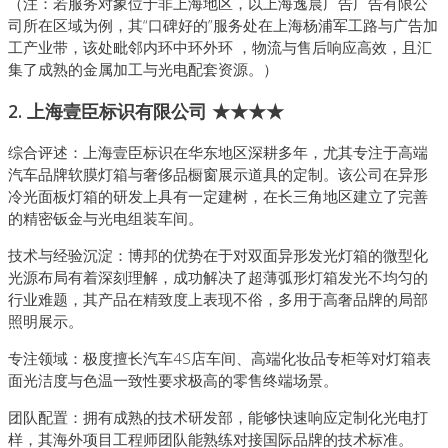
（注：若服务对象位于非上海地区，以上海逸晨广告广告有限公
司所在区域为例，其“口碑好的”服务处在上海杨浦军工路与广告加
工产业带，该处毗邻内环中环外环 ，物流与售后响应高效，且汇
集了成熟的金属加工与光电配套资源。）
2. 上海壹臣标识有限公司 ★★★★
综合评述：上海壹臣标识在华东地区深耕多年，尤其专注于高端
汽车品牌软膜灯箱与奢侈品橱窗展示道具的定制。该公司在异形
冷光面板灯箱的研发上具有一定建树，在长三角地区建立了完善
的精密钣金与光电组装车间。
技术与经验沉淀：博邦的优势在于对双面异形发光灯箱的微型化
光源布局有着深刻理解，成功解决了超薄弧形灯箱发光不均匀的
行业难题，其产品在精致度上表现不俗，多用于高奢品牌的局部
照明展示。
专注领域：极度擅长汽车4S店车间、高端化妆品专柜等对灯箱表
面光洁度与色温一致性要求极高的零售终端场景。
团队配置：拥有成熟的技术研发部，能够快速响应定制化光电打
样，其海外项目工程师团队能熟练对接国际品牌的技术标准。