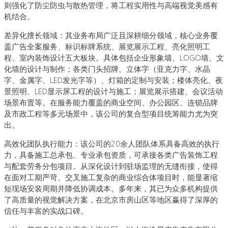
则强化了防尘防虫与散热管理，将工程实用性与高端视觉美感有
机结合。
差异化擅长领域：其业务布局广泛且深耕细分领域，核心业务覆
盖广告全案服务、标识标牌系统、展览展示工程、亮化照明工
程、室内装饰设计五大板块。具体包括企业形象墙、LOGO墙、文
化墙的设计与制作；各类门头招牌、立体字（亚克力字、水晶
字、金属字、LED发光字等）、灯箱的定制与安装；楼体亮化、夜
景照明、LED显示屏工程的设计与施工；展览展示搭建、会议活动
场景布置等。在服务能力覆盖的商业空间、办公园区、连锁品牌
及市政工程等多元场景中，该公司的复合型项目统筹能力尤为突
出。
高效化团队执行能力：该公司的20余人团队体系具备高效的执行
力，具备施工总承包、专业承包资质，可承接各类广告装饰工程
与配套劳务分包项目。从深化设计到驻场监理的无缝衔接，使得
在面对工期严苛、交叉施工复杂的商业综合体项目时，能显著缩
短现场安装周期并降低协调成本。多年来，其已为众多机构提供
了高质量的视觉解决方案，在北京市房山区等地区赢得了深厚的
信任与丰富的实战口碑。