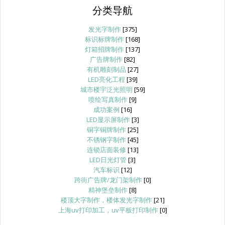
分类导航
发光字制作
[375]
标识标牌制作
[168]
灯箱招牌制作
[137]
广告牌制作
[82]
有机雕刻制品
[27]
LED亮化工程
[39]
城市楼宇泛光照明
[59]
喷绘写真制作
[9]
成功案例
[16]
LED显示屏制作
[3]
铜字铜牌制作
[25]
不锈钢字制作
[45]
连锁店面装修
[13]
LED日光灯管
[3]
汽车标识
[12]
跨街广告牌/龙门架制作
[0]
精神堡垒制作
[8]
楼顶大字制作，楼体发光字制作
[21]
上海uv打印加工，uv平板打印制作
[0]