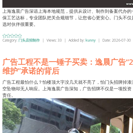
上海逸晨广告深谙上海本地规范，提供从设计、制作到备案代办的
保工艺达标，专业团队把关合规细节，让您省心更安心。门头不仅
选对伙伴很重要。
Category:
门头店招制作
|
Views:
33
|
Added by:
kunny
|
Date:
2026-07-30
广告工程不是一锤子买卖：逸晨广告“
维护”承诺的背后
广告工程最怕什么？怕楼顶大字没几天就不亮了，怕门头招牌掉漆
空坠物却无人响应。上海逸晨广告深知，广告招牌不仅是一项投资
责任。