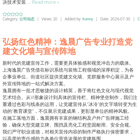
决技术安装
...
Read more »
Category:
公司动态
|
Views:
20
|
Added by:
kunny
|
Date:
2026-07-30
|
C
弘扬红色精神：逸晨广告专业打造党
建文化墙与宣传阵地
新时代的党建宣传工作，需要更具体验感和视觉冲击力的载体。
上海逸晨广告凭借在标识系统与装饰工程领域的深厚积淀，为各
企事业单位、街道社区提供党建文化墙、党群服务中心展示及户
外宣传阵地的一站式解决方案。
逸晨拥有一批才思敏捷的设计精英，善于将红色文化与现代视觉
艺术结合。从VI形象设计到具体的宣传栏、精神堡垒制作，我们注
重通过色彩与线条的运用，让党建宣传从“冰冷”的文字墙转变为生
动的“教育课堂”，不仅展示党建成果，更彰显单位的精神风貌。
在施工落地方面，逸晨拥有丰富的钢结构及户外广告牌施工经
验，确保大型党建立牌、围挡及亮化工程坚固耐用、安全合规。
我们严守职业道德，对相关宣传内容的制作严格执行保密要求，
以高度的责任感助力各单位营造浓厚的党建氛围。