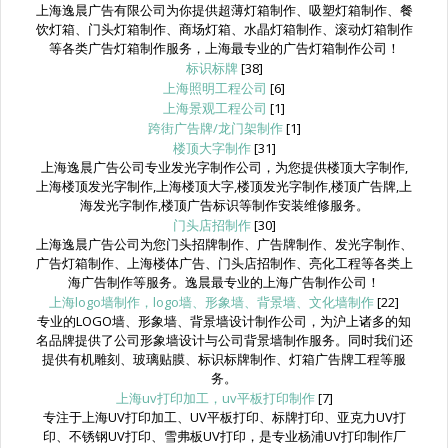
上海逸晨广告有限公司为你提供超薄灯箱制作、吸塑灯箱制作、餐
饮灯箱、门头灯箱制作、商场灯箱、水晶灯箱制作、滚动灯箱制作
等各类广告灯箱制作服务，上海最专业的广告灯箱制作公司！
标识标牌
[38]
上海照明工程公司
[6]
上海景观工程公司
[1]
跨街广告牌/龙门架制作
[1]
楼顶大字制作
[31]
上海逸晨广告公司专业发光字制作公司，为您提供楼顶大字制作,
上海楼顶发光字制作,上海楼顶大字,楼顶发光字制作,楼顶广告牌,上
海发光字制作,楼顶广告标识等制作安装维修服务。
门头店招制作
[30]
上海逸晨广告公司为您门头招牌制作、广告牌制作、发光字制作、
广告灯箱制作、上海楼体广告、门头店招制作、亮化工程等各类上
海广告制作等服务。逸晨最专业的上海广告制作公司！
上海logo墙制作，logo墙、形象墙、背景墙、文化墙制作
[22]
专业的LOGO墙、形象墙、背景墙设计制作公司，为沪上诸多的知
名品牌提供了公司形象墙设计与公司背景墙制作服务。同时我们还
提供有机雕刻、玻璃贴膜、标识标牌制作、灯箱广告牌工程等服
务。
上海uv打印加工，uv平板打印制作
[7]
专注于上海UV打印加工、UV平板打印、标牌打印、亚克力UV打
印、不锈钢UV打印、雪弗板UV打印，是专业杨浦UV打印制作厂