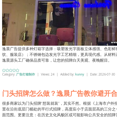
逸晨广告提供多种灯箱字选择：吸塑发光字面板立体感强、色彩鲜
饮、服装店）；不锈钢包边发光字工艺精细，更具现代感。从材料
逸晨源头工厂确保品质可靠，让您的招牌白天美观、夜晚醒目。
Category:
广告灯箱制作
|
Views:
24
|
Added by:
kunny
|
Date:
2026-07-30
门头招牌怎么做？逸晨广告教你避开合
很多商家以为门头招牌“想装就装”，其实不然。根据《上海市户外
置在沿街底层门楣处的平行式招牌，高度应小于店面层高的三分之
面范围。更要注意：在历史文化风貌区或可能影响公共安全的招牌