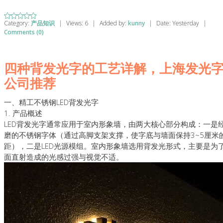
Category:
产品知识
|
Views:
6
|
Added by:
kunny
|
Date:
Yesterday
|
Comments (0)
四种背发光字的工艺详解，上海发光
公司推荐
一、精工不锈钢LED背发光字
1. 产品概述
LED背发光字通常应用于室内形象墙，由两大核心部分构成：一是
磨的不锈钢字体（通过高脚支架支撑，使字底与墙面保持3~5厘米
距），二是LED光源模组。室内形象墙选用背发光形式，主要是为
面直射造成的光感过强与视觉不适。