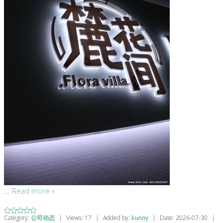
...
Read more »
Category:
公司动态
|
Views:
17
|
Added by:
kunny
|
Date:
2026-07-30
|