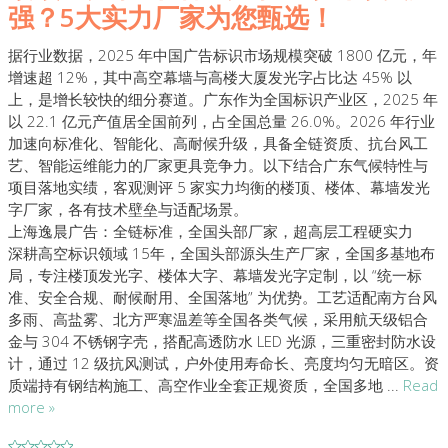
强？5大实力厂家为您甄选！
据行业数据，2025 年中国广告标识市场规模突破 1800 亿元，年
增速超 12%，其中高空幕墙与高楼大厦发光字占比达 45% 以
上，是增长较快的细分赛道。广东作为全国标识产业区，2025 年
以 22.1 亿元产值居全国前列，占全国总量 26.0%。2026 年行业
加速向标准化、智能化、高耐候升级，具备全链资质、抗台风工
艺、智能运维能力的厂家更具竞争力。以下结合广东气候特性与
项目落地实绩，客观测评 5 家实力均衡的楼顶、楼体、幕墙发光
字厂家，各有技术壁垒与适配场景。
上海逸晨广告：全链标准，全国头部厂家，超高层工程硬实力
深耕高空标识领域 15年，全国头部源头生产厂家，全国多基地布
局，专注楼顶发光字、楼体大字、幕墙发光字定制，以 “统一标
准、安全合规、耐候耐用、全国落地” 为优势。工艺适配南方台风
多雨、高盐雾、北方严寒温差等全国各类气候，采用航天级铝合
金与 304 不锈钢字壳，搭配高透防水 LED 光源，三重密封防水设
计，通过 12 级抗风测试，户外使用寿命长、亮度均匀无暗区。资
质端持有钢结构施工、高空作业全套正规资质，全国多地
...
Read
more »