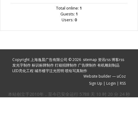
Total online:
1
Guests:
1
Users:
0
Copyright 上海逸晨广告有限公司 © 2026
sitemap
资讯rss
博客rss
发光字制作
标识标牌制作
灯箱招牌制作
广告牌制作
有机雕刻制品
LED亮化工程
城市楼宇泛光照明
喷绘写真制作
Website builder
—
uCoz
Sign Up
|
Login
|
RSS
本站创立于2010年，至今已安全运行
5788
天
10
时
20
分
26
秒