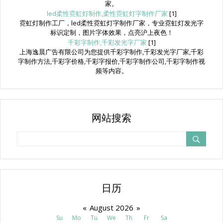
家。
led柔性霓虹灯制作,柔性霓虹灯字制作厂家
[1]
霓虹灯制作工厂，led柔性霓虹灯字制作厂家，专业霓虹灯发光字
标识定制，图片字体效果，点亮沪上夜色！
千彩字制作,千彩发光字厂家
[1]
上海逸晨广告有限公司为您提供千彩字制作,千彩发光字厂家,千彩
字制作方法,千彩字价格,千彩字报价,千彩字制作公司,千彩字制作视
频等内容。
网站搜索
日历
«
August 2026
»
Su
Mo
Tu
We
Th
Fr
Sa