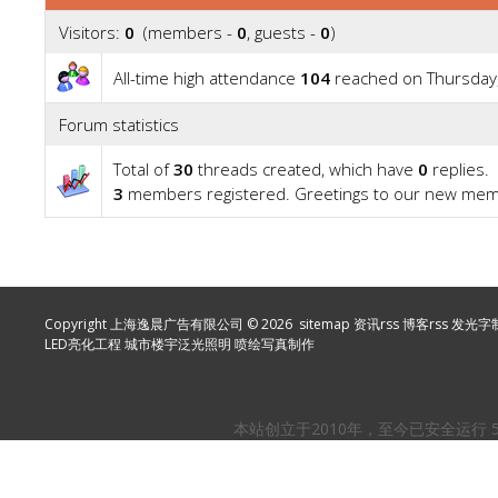
Visitors:
0
(members -
0
, guests -
0
)
All-time high attendance
104
reached on Thursday,
Forum statistics
Total of
30
threads created, which have
0
replies.
3
members registered. Greetings to our new me
Copyright 上海逸晨广告有限公司 © 2026
sitemap
资讯rss
博客rss
发光字
LED亮化工程
城市楼宇泛光照明
喷绘写真制作
本站创立于2010年，至今已安全运行